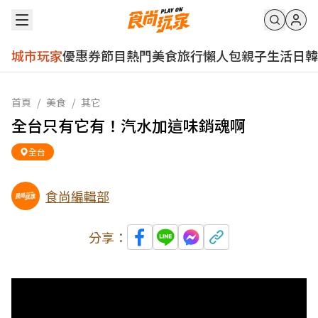
城市玩家
優惠券
節目
熱門
美食
旅行
懶人包
親子
生活
日韓
首頁
/
美食
/
其它
全台只有它有！汽水加這味銷魂啊
全台
食尚編輯部
分享：