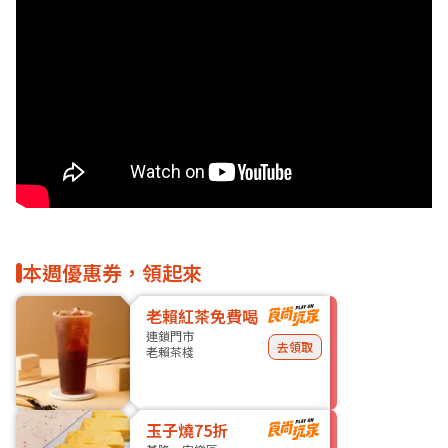
本週優惠券，領起來
老賴紅茶免費喝
連鎖門市
去領取
老賴茶棧
玉子燒75折