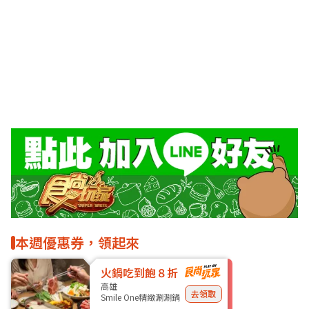
本週優惠券，領起來
火鍋吃到飽８折
高雄
去領取
Smile One精緻涮涮鍋