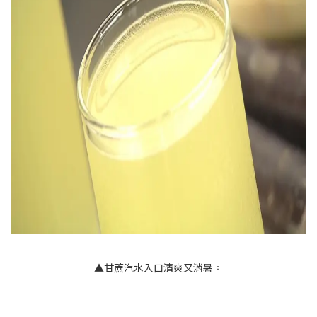
▲甘蔗汽水入口清爽又消暑。