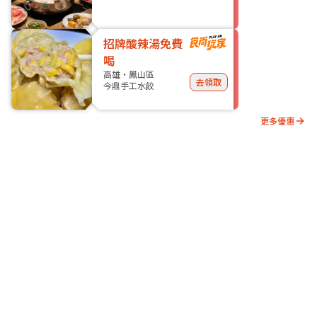
招牌酸辣湯免費
喝
高雄・鳳山區
去領取
今鼎手工水餃
更多優惠