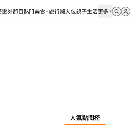
優惠券
節目
熱門
美食
旅行
懶人包
親子
生活
更多
人氣點閱榜