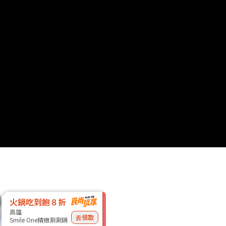
火鍋吃到飽８折
高雄
去領取
Smile One精緻涮涮鍋