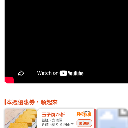
本週優惠券，領起來
玉子燒75折
基隆・安樂區
去領取
佐藤お帰り-你回來了