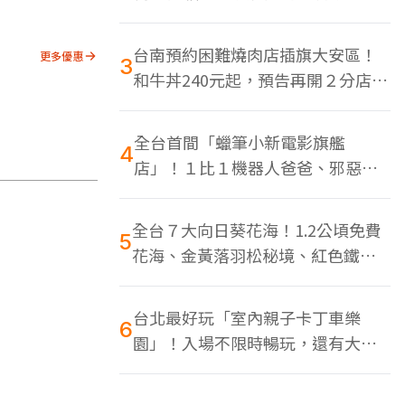
色美食多
台南預約困難燒肉店插旗大安區！
更多優惠
3
和牛丼240元起，預告再開２分店、
地點曝光
全台首間「蠟筆小新電影旗艦
4
店」！１比１機器人爸爸、邪惡正
男，百款周邊買翻
全台７大向日葵花海！1.2公頃免費
5
花海、金黃落羽松秘境、紅色鐵橋
同框
台北最好玩「室內親子卡丁車樂
6
園」！入場不限時暢玩，還有大螢
幕Switch遊戲區