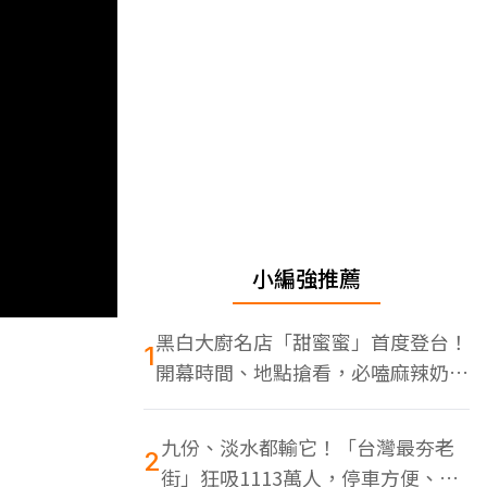
小編強推薦
黑白大廚名店「甜蜜蜜」首度登台！
1
開幕時間、地點搶看，必嗑麻辣奶油
蝦
九份、淡水都輸它！「台灣最夯老
2
街」狂吸1113萬人，停車方便、特