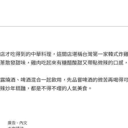
店才吃得到的中華料理，這間店堪稱台灣第一家韓式炸
蔥散發甜味，雞肉吃起來有糖醋酸甜又帶點微辣的口感
露燒酒、啤酒混合一起飲用，先品嘗啤酒的微苦再喝得
辣炒年糕麵，都是不得不嚐的人氣美食。
廣告 - 內文