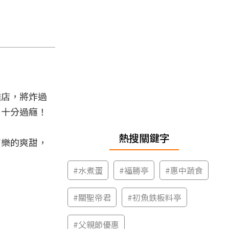
雞店，將炸過
，十分過癮！
熱搜關鍵字
可樂的爽甜，
#
水煮蛋
#
福勝亭
#
惠中蔬食
#
關聖帝君
#
初魚鉄板料亭
#
父親節優惠