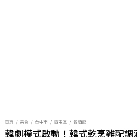
首頁
/
美食
/
台中市
/
西屯區
/
餐酒館
韓劇模式啟動！韓式乾烹雞配調