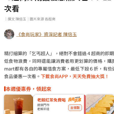
次看
｜撰文 陳倍玉｜圖片來源 各超商
《食尚玩家》資深記者 陳倍玉
精打細算的「乞丐超人」，絕對不會錯過４超商的即期
低食物浪費，同時還能讓消費者用更划算的價格，購買
mart都有各自的專屬惜食方案，最低下殺６折，有
食品優惠一次看。
下載食尚APP，天天免費抽大獎！
本週優惠券，領起來
老賴紅茶免費喝
連鎖門市
去領取
老賴茶棧