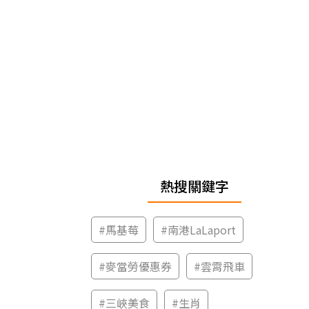
熱搜關鍵字
#
馬基莓
#
南港LaLaport
#
麥當勞優惠券
#
雲霄飛車
#
三峽美食
#
生肖