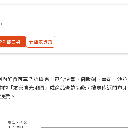
)
PP 藏口袋
看店家資訊
期內鮮食可享７折優惠，包含便當、御飯糰、壽司、沙拉
 APP中的「友善食光地圖」或商品查詢功能，搜尋附近門市
浪費。
廣告 - 內文
未完請往