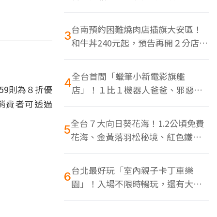
色美食多
台南預約困難燒肉店插旗大安區！
3
和牛丼240元起，預告再開２分店、
地點曝光
全台首間「蠟筆小新電影旗艦
4
：59則為８折優
店」！１比１機器人爸爸、邪惡正
男，百款周邊買翻
消費者可透過
全台７大向日葵花海！1.2公頃免費
5
花海、金黃落羽松秘境、紅色鐵橋
同框
台北最好玩「室內親子卡丁車樂
6
園」！入場不限時暢玩，還有大螢
幕Switch遊戲區