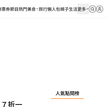
優惠券
節目
熱門
美食
旅行
懶人包
親子
生活
更多
人氣點閱榜
」７折一