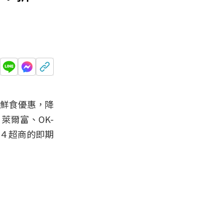
期鮮食優惠，降
萊爾富、OK-
理４超商的即期