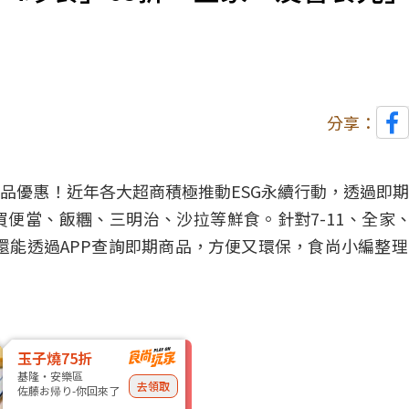
分享：
品優惠！近年各大超商積極推動ESG永續行動，透過即
便當、飯糰、三明治、沙拉等鮮食。針對7-11、全家、
些還能透過APP查詢即期商品，方便又環保，食尚小編整
玉子燒75折
基隆・安樂區
去領取
佐藤お帰り-你回來了