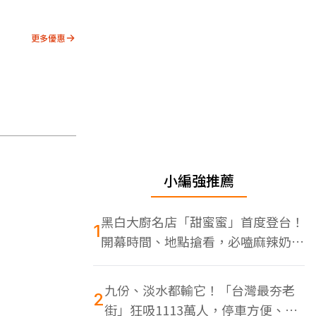
更多優惠
小編強推薦
黑白大廚名店「甜蜜蜜」首度登台！
1
開幕時間、地點搶看，必嗑麻辣奶油
蝦
九份、淡水都輸它！「台灣最夯老
2
街」狂吸1113萬人，停車方便、特