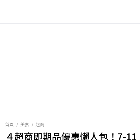
首頁
/
美食
/
超商
４超商即期品優惠懶人包！7-1