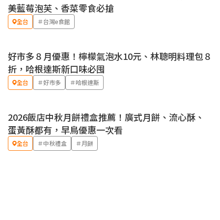
美藍莓泡芙、香菜零食必搶
全台
＃台灣e食館
好市多８月優惠！檸檬氣泡水10元、林聰明料理包８
折，哈根達斯新口味必囤
全台
＃好市多
＃哈根達斯
2026飯店中秋月餅禮盒推薦！廣式月餅、流心酥、
蛋黃酥都有，早鳥優惠一次看
全台
＃中秋禮盒
＃月餅