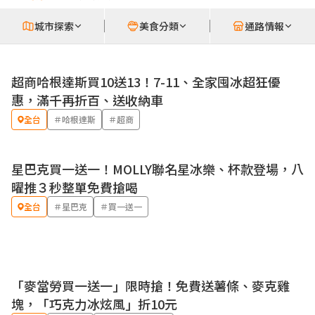
城市探索
美食分類
通路情報
超商哈根達斯買10送13！7-11、全家囤冰超狂優
優惠
惠，滿千再折百、送收納車
全台
＃哈根達斯
＃超商
星巴克買一送一！MOLLY聯名星冰樂、杯款登場，八
優惠
曜推３秒整單免費搶喝
全台
＃星巴克
＃買一送一
「麥當勞買一送一」限時搶！免費送薯條、麥克雞
優惠
塊，「巧克力冰炫風」折10元