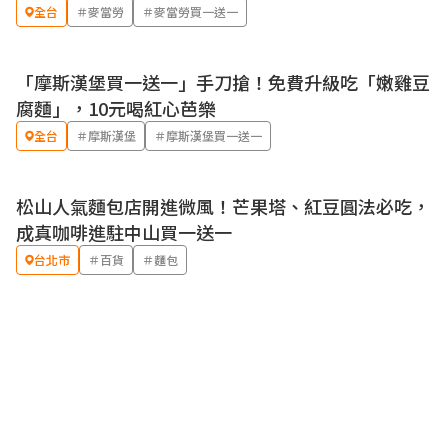
全台
＃麥當勞
＃麥當勞買一送一
「摩斯漢堡買一送一」手刀搶！免費升級吃「嫩雞豆
優惠
腐麵」，10元喝紅心芭樂
全台
＃摩斯漢堡
＃摩斯漢堡買一送一
松山人氣麵包店開進微風！芒果塔、紅豆圓法必吃，
成真咖啡進駐中山買一送一
台北市
＃百貨
＃麵包