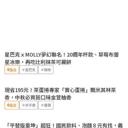
星巴克ｘMOLLY夢幻聯名！20週年杯款、草莓布蕾
星冰樂，再吃辻利抹茶可麗餅
全台
＃星巴克
＃咖啡
現省195元！茶蛋捲專家「實心蛋捲」飄米其林茶
優惠
香，中秋必買新口味金萱柚香
全台
＃伴手禮
＃優惠
「平替版垂坤」超狂！國民飲料、泡麵８元有找，義