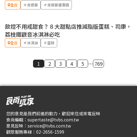
全台
＃肯德基
＃肯德基優惠碼
飲控不用戒甜食？８大甜點店推減脂版蛋糕、司康，
荔枝鐵觀音冰淇淋必吃
全台
＃冰淇淋
＃蛋糕
1
2
3
4
5
…
769
您的意見是我們前進的動力，歡迎來信或來電反映
食尚編輯：
supertaste@tvbs.com.tw
意見反映：
service@tvbs.com.tw
觀眾服務專線：
02-2656-1599