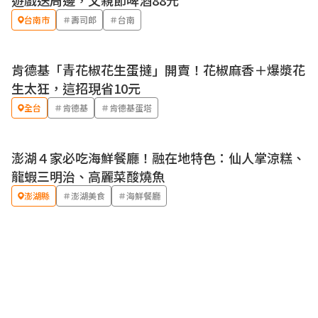
遊戲送周邊，父親節啤酒88元
台南市
＃壽司郎
＃台南
肯德基「青花椒花生蛋撻」開賣！花椒麻香＋爆漿花
優惠
生太狂，這招現省10元
全台
＃肯德基
＃肯德基蛋塔
澎湖４家必吃海鮮餐廳！融在地特色：仙人掌涼糕、
龍蝦三明治、高麗菜酸燒魚
澎湖縣
＃澎湖美食
＃海鮮餐廳