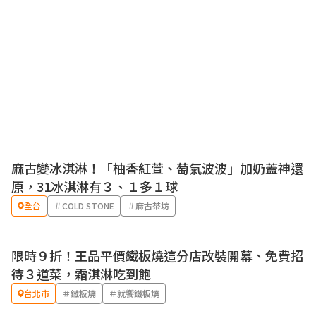
麻古變冰淇淋！「柚香紅萱、萄氣波波」加奶蓋神還
優惠
原，31冰淇淋有３、１多１球
全台
＃COLD STONE
＃麻古茶坊
限時９折！王品平價鐵板燒這分店改裝開幕、免費招
待３道菜，霜淇淋吃到飽
台北市
＃鐵板燒
＃就饗鐵板燒