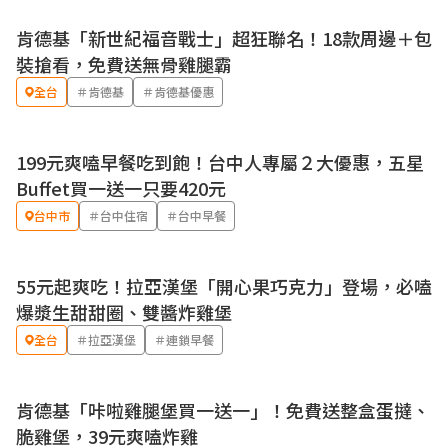
肯德基「新世紀福音戰士」超狂聯名！18款周邊＋包
優惠
裝搶看，免費送無骨雞腿霸
全台
＃肯德基
＃肯德基優惠
199元爽嗑早餐吃到飽！台中人專屬２大優惠，五星
優惠
Buffet買一送一只要420元
台中市
＃台中住宿
＃台中早餐
55元起爽吃！拉亞漢堡「開心果巧克力」登場，必嗑
優惠
爆漿生甜甜圈、雙醬炸雞堡
全台
＃拉亞漢堡
＃連鎖早餐
肯德基「咔啦雞腿堡買一送一」！免費送整盒蛋撻、
優惠
脆雞堡，39元爽嗑炸雞