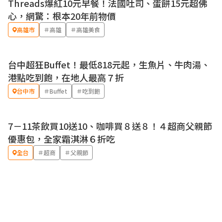
Threads爆紅10元早餐！法國吐司、蛋餅15元超佛
心，網驚：根本20年前物價
高雄市
＃高雄
＃高雄美食
台中超狂Buffet！最低818元起，生魚片、牛肉湯、
優惠
港點吃到飽，在地人最高７折
台中市
＃Buffet
＃吃到飽
7－11茶飲買10送10、咖啡買８送８！４超商父親節
優惠
優惠包，全家霜淇淋６折吃
全台
＃超商
＃父親節