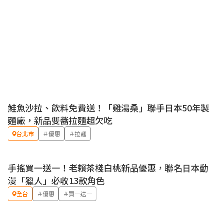
鮭魚沙拉、飲料免費送！「雞湯桑」聯手日本50年製
優惠
麵廠，新品雙醬拉麵超欠吃
台北市
＃優惠
＃拉麵
手搖買一送一！老賴茶棧白桃新品優惠，聯名日本動
優惠
漫「獵人」必收13款角色
全台
＃優惠
＃買一送一