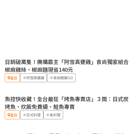
日銷破萬隻！團購霸主「阿雪真甕雞」食尚獨家組合
椒麻雞絲、椒麻麵現省140元
全台
＃阿雪真甕雞
＃食尚開團GO
魚控快收藏！全台最狂「烤魚專賣店」３間：日式炭
烤魚、炊飯免費續、鮭魚專賣
全台
＃日式料理
＃魚料理