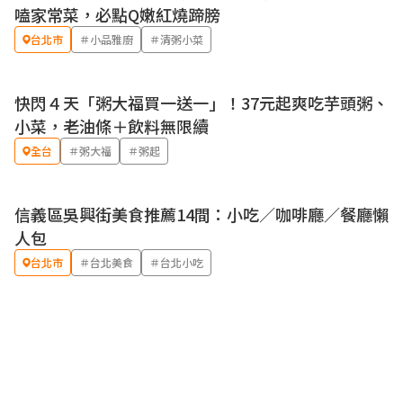
嗑家常菜，必點Q嫩紅燒蹄膀
台北市
＃小品雅廚
＃清粥小菜
快閃４天「粥大福買一送一」！37元起爽吃芋頭粥、
優惠
小菜，老油條＋飲料無限續
全台
＃粥大福
＃粥起
信義區吳興街美食推薦14間：小吃／咖啡廳／餐廳懶
人包
台北市
＃台北美食
＃台北小吃