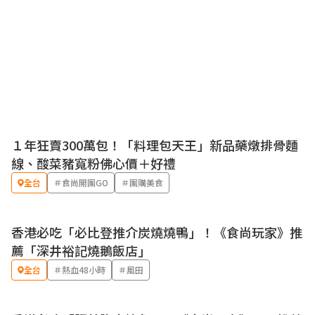
１年狂賣300萬包！「料理包天王」新品藥燉排骨麵
線、酸菜豬寬粉佛心價＋好禮
全台
＃食尚開團GO
＃團購美食
香港必吃「必比登推介炭燒燒鴨」！《食尚玩家》推
薦「深井裕記燒鵝飯店」
全台
＃熱血48小時
＃風田