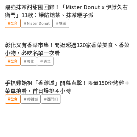
最強抹茶甜甜圈回歸！「Mister Donutｘ伊藤久右
優惠
衛門」11款：爆餡焙茶、抹茶糰子派
全台
＃Mister Donut
＃抹茶
彰化又有香菜市集！開逛超過120家香菜美食、香菜
小物，必吃名單一次看
全台
＃彰化
＃香菜
手扒雞始祖「香雞城」開幕直擊！限量150份烤雞＋
菜單搶看，首日爆排４小時
全台
＃香雞城
＃西門町