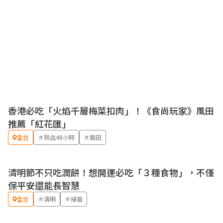
香港必吃「火焰千層梅菜扣肉」！《食尚玩家》風田
推薦「紅花匯」
全台
＃熱血48小時
＃風田
清明節不只吃潤餅！想開運必吃「３種食物」，不僅
保平安還能長智慧
全台
＃清明
＃掃墓