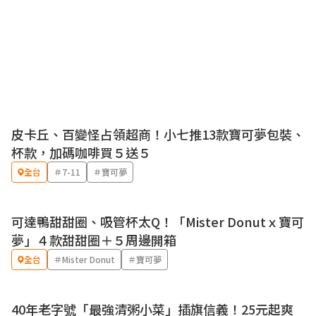
皮卡丘、百變怪占領超商！小七推13款寶可夢包裝、
優惠
杯款，加碼咖啡買５送５
全台
＃7-11
＃寶可夢
可達鴨甜甜圈、吸管杯太Q！「Mister Donutｘ寶可
優惠
夢」４款甜甜圈＋５周邊開箱
全台
＃Mister Donut
＃寶可夢
40年老字號「最強清粥小菜」插旗信義！25元起爽