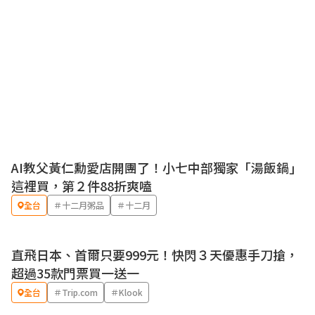
AI教父黃仁勳愛店開團了！小七中部獨家「湯飯鍋」
這裡買，第２件88折爽嗑
全台
＃十二月粥品
＃十二月
直飛日本、首爾只要999元！快閃３天優惠手刀搶，
超過35款門票買一送一
全台
＃Trip.com
＃Klook