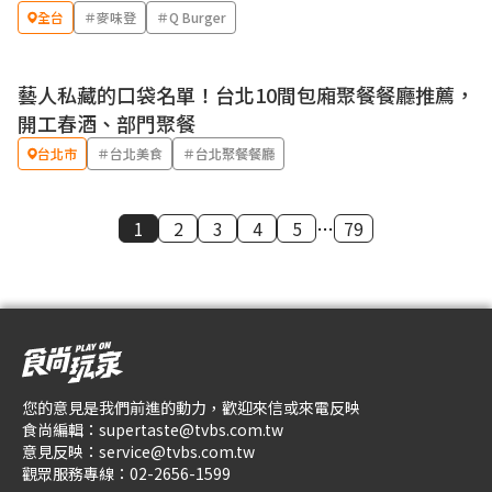
全台
＃麥味登
＃Q Burger
藝人私藏的口袋名單！台北10間包廂聚餐餐廳推薦，
開工春酒、部門聚餐
台北市
＃台北美食
＃台北聚餐餐廳
1
2
3
4
5
…
79
您的意見是我們前進的動力，歡迎來信或來電反映
食尚編輯：
supertaste@tvbs.com.tw
意見反映：
service@tvbs.com.tw
觀眾服務專線：
02-2656-1599