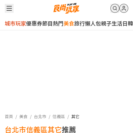
城市玩家
優惠券
節目
熱門
美食
旅行
懶人包
親子
生活
日韓
首頁
/
美食
/
台北市
/
信義區
/
其它
台北市信義區其它
推薦