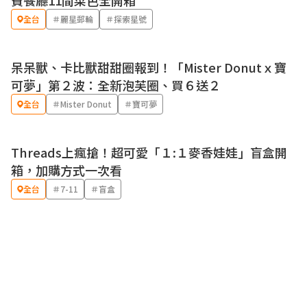
費餐廳11間菜色全開箱
全台
＃麗星郵輪
＃探索星號
呆呆獸、卡比獸甜甜圈報到！「Mister Donutｘ寶
優惠
可夢」第２波：全新泡芙圈、買６送２
全台
＃Mister Donut
＃寶可夢
Threads上瘋搶！超可愛「１:１麥香娃娃」盲盒開
箱，加購方式一次看
全台
＃7-11
＃盲盒