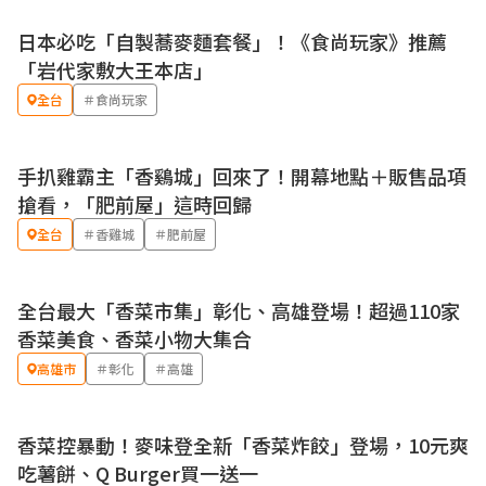
日本必吃「自製蕎麥麵套餐」！《食尚玩家》推薦
「岩代家敷大王本店」
全台
＃食尚玩家
手扒雞霸主「香鷄城」回來了！開幕地點＋販售品項
搶看，「肥前屋」這時回歸
全台
＃香雞城
＃肥前屋
全台最大「香菜市集」彰化、高雄登場！超過110家
香菜美食、香菜小物大集合
高雄市
＃彰化
＃高雄
香菜控暴動！麥味登全新「香菜炸餃」登場，10元爽
吃薯餅、Q Burger買一送一