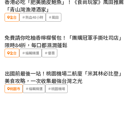
香港必吃「肥美脆皮鮑魚」！《食尚玩家》風田推薦
「青山灣漁港酒家」
全台
＃熱血48小時
＃風田
免費請你吃柚香檸檬餐包！「團購冠軍手撕吐司店」
優惠
限時84折，每口都濕潤蓬鬆
全台
＃編輯精選
＃優惠
出國前最後一站！桃園機場二航廈「米其林必比登」
美食攻略，一次收集最強台灣之光
桃園市
＃編輯精選
＃桃園機場