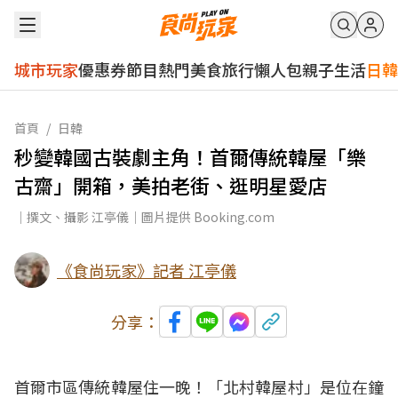
城市玩家
優惠券
節目
熱門
美食
旅行
懶人包
親子
生活
日韓
首頁
/
日韓
秒變韓國古裝劇主角！首爾傳統韓屋「樂
古齋」開箱，美拍老街、逛明星愛店
｜撰文、攝影 江亭儀｜圖片提供 Booking.com
《食尚玩家》記者 江亭儀
分享：
首爾市區傳統韓屋住一晚！「北村韓屋村」是位在鐘