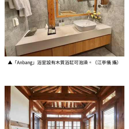
▲「Anbang」浴室設有木質浴缸可泡澡。（江亭儀 攝）