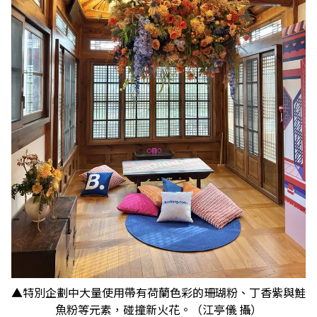
▲特別企劃中大量使用帶有荷蘭色彩的珊瑚粉、丁香紫與鮭
魚粉等元素，碰撞新火花。（江亭儀 攝）