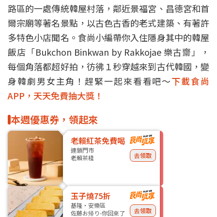
路區的一處傳統韓屋村落，鄰近景福宮、昌德宮和首
爾宗廟等著名景點，以古色古香的老式建築、有著許
多特色小店聞名。食尚小編帶你入住隱身其中的韓屋
飯店「Bukchon Binkwan by Rakkojae 樂古齋」，
每個角落都超好拍，彷彿１秒穿越來到古代韓國，變
身韓劇男女主角！趕緊一起來看看吧～
下載食尚
APP，天天免費抽大獎！
本週優惠券，領起來
老賴紅茶免費喝
連鎖門市
去領取
老賴茶棧
玉子燒75折
基隆・安樂區
去領取
佐藤お帰り-你回來了