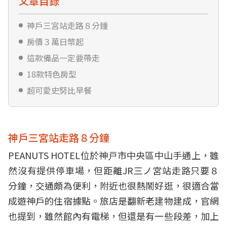
文章目錄
神戶三宮站走路８分鐘
房價３萬日幣起
這款備品一定要帶走
18款特色房型
超可愛史努比早餐
神戶三宮站走路８分鐘
PEANUTS HOTEL位於神戸市中央區中山手通上，雖
然沒有提供停車場，但距離JR三ノ宮站走路只要８
分鐘，交通頗為便利，附近也很熱鬧好逛，很適合當
成遊神戶的住宿據點。旅店是翻新老建物建成，官網
也提到，雖然館內有電梯，但還是有一些段差，加上