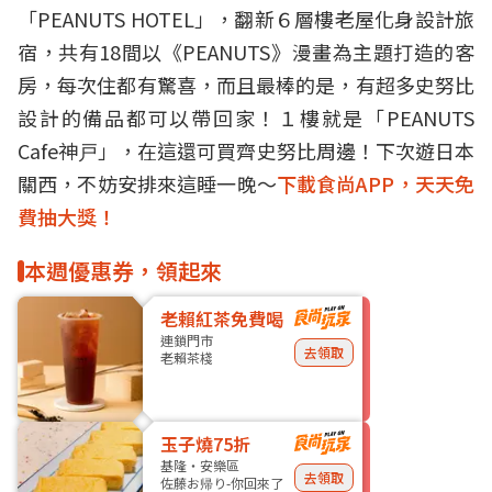
「PEANUTS HOTEL」，翻新６層樓老屋化身設計旅
宿，共有18間以《PEANUTS》漫畫為主題打造的客
房，每次住都有驚喜，而且最棒的是，有超多史努比
設計的備品都可以帶回家！１樓就是「PEANUTS
Cafe神戸」，在這還可買齊史努比周邊！下次遊日本
關西，不妨安排來這睡一晚～
下載食尚APP，天天免
費抽大獎！
本週優惠券，領起來
老賴紅茶免費喝
連鎖門市
去領取
老賴茶棧
玉子燒75折
基隆・安樂區
去領取
佐藤お帰り-你回來了