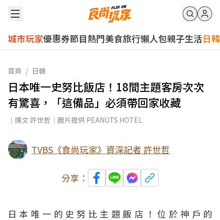
城市玩家
優惠券
節目
熱門
美食
旅行
懶人包
親子
生活
日韓
首頁
/
日韓
日本唯一史努比飯店！18間主題客房次次
有驚喜，「這備品」必須帶回家收藏
｜撰文 許世哲｜圖片提供 PEANUTS HOTEL
TVBS《食尚玩家》資深記者 許世哲
分享：
日本唯一的史努比主題飯店！位於神戶的