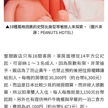
▲18種風格迥異的史努比房型等著旅人來探索。（圖片來
源：PEANUTS HOTEL）
整間飯店只有18間客房，客房面積從14平方公尺
起，可容納１～３名成人，因為房數有限，非常搶
手，飯店為了防止黃牛，也禁止預約後把住房權轉讓
給別人。每晚的房價從30,000円（約台幣6,300元）
起，而且是日本比較少見的按房間算，而非按人頭數
算，所以如果雙人入住，每人每晚就是3,150元台幣
起跳。另外也有提供神戶牛晚餐與早餐的一泊二食方
案，費用為45,100円（約台幣9,471元）起。