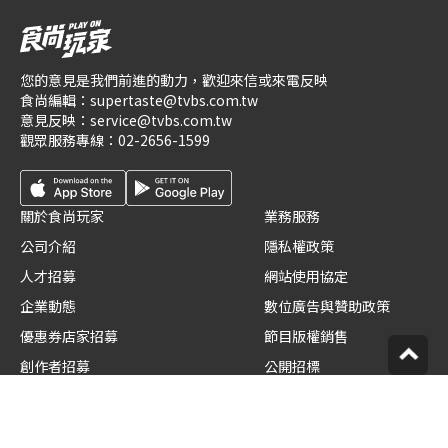
您的意見是我們前進的動力，歡迎來信或來電反映
食尚編輯：
supertaste@tvbs.com.tw
意見反映：
service@tvbs.com.tw
觀眾服務專線：
02-2656-1599
關於食尚玩家
業務服務
公司介紹
隱私權政策
人才招募
網站使用協定
企業動態
數位廣告與贊助政策
優惠券店家招募
節目版權銷售
創作者招募
公開招標
節目表
官方聲明
版權宣告
星藝象娛樂