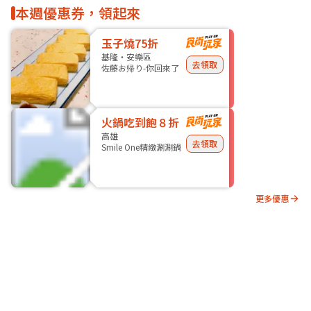
本週優惠券，領起來
玉子燒75折
基隆・安樂區
去領取
佐藤お帰り-你回來了
火鍋吃到飽８折
高雄
去領取
Smile One精緻涮涮鍋
更多優惠