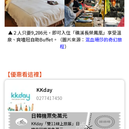
▲２人只要9,286元，即可入住「礁溪長榮鳳凰」享受溫
泉、爽嗑冠自助Buffet。（圖片來源：
混血珊莎的奇幻旅
程
）
【優惠看這裡】
KKday
0277417450
日韓機票免萬元
KKday「雙11線上旅展」日