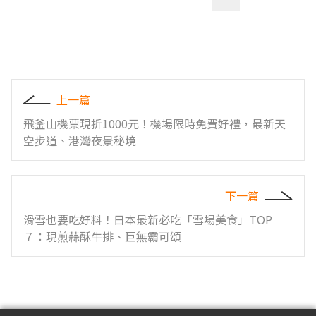
上一篇
飛釜山機票現折1000元！機場限時免費好禮，最新天
空步道、港灣夜景秘境
下一篇
滑雪也要吃好料！日本最新必吃「雪場美食」TOP
７：現煎蒜酥牛排、巨無霸可頌