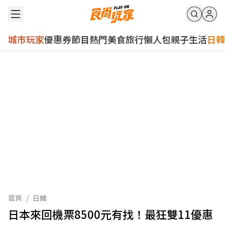
城市玩家
優惠券
節目
熱門
美食
旅行
懶人包
親子
生活
日韓
首頁
/
日韓
日本來回機票8500元有找！最狂雙11優惠