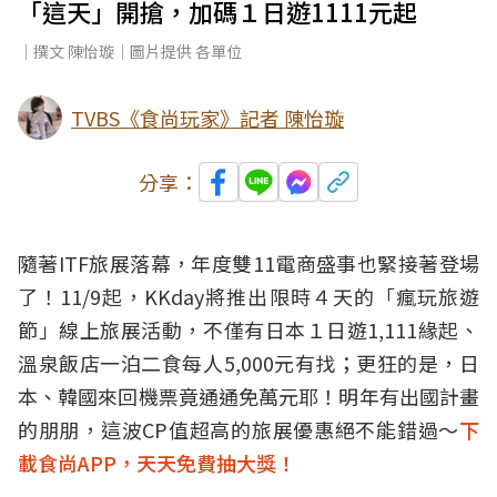
「這天」開搶，加碼１日遊1111元起
｜撰文 陳怡璇｜圖片提供 各單位
TVBS《食尚玩家》記者 陳怡璇
分享：
隨著ITF旅展落幕，年度雙11電商盛事也緊接著登場
了！11/9起，KKday將推出限時４天的「瘋玩旅遊
節」線上旅展活動，不僅有日本１日遊1,111緣起、
溫泉飯店一泊二食每人5,000元有找；更狂的是，日
本、韓國來回機票竟通通免萬元耶！明年有出國計畫
的朋朋，這波CP值超高的旅展優惠絕不能錯過～
下
載食尚APP，天天免費抽大獎！