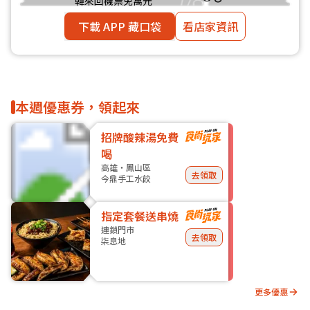
韓來回機票免萬元
下載 APP 藏口袋
看店家資訊
本週優惠券，領起來
招牌酸辣湯免費
喝
高雄・鳳山區
去領取
今鼎手工水餃
指定套餐送串燒
連鎖門市
去領取
柒息地
更多優惠