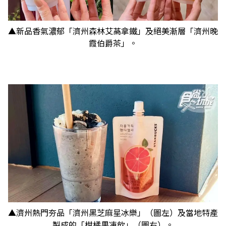
▲新品香氣濃郁「濟州森林艾萵拿鐵」及絕美漸層「濟州晚
霞伯爵茶」。
▲濟州熱門夯品「濟州黑芝麻星冰樂」（圖左）及當地特產
製成的「柑橘果凍飲」（圖右）。