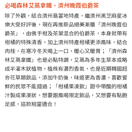
必喝森林艾萵拿鐵、濟州晚霞伯爵茶
除了外觀，結合濟州島當地特產，繼濟州黑芝麻星冰
樂大受好評後，現在再推新品絕美漸層「濟州晚霞伯
爵茶」，由佛手柑及茶葉混合的伯爵茶，本身就帶有
柑橘的特殊清香，加上濟州特產柑橘更添風味，結合
肉桂，在寒冷冬天喝上一口，暖心又暖胃；「濟州森
林艾萵拿鐵」也是必點特調，艾萵為多年生草本或略
成半灌木狀植物，植株有濃烈香氣，也是近期韓國超
夯花草類飲品，添加牛奶後，味道更為香濃，喜歡嘗
鮮的民眾不能錯過；「柑橘果凍飲」甜中帶酸的柑橘
汁製成果凍狀，想要跟風喝限定飲品，又想要有點飽
足感，這款相當適合！