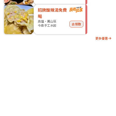
招牌酸辣湯免費
喝
高雄・鳳山區
去領取
今鼎手工水餃
更多優惠