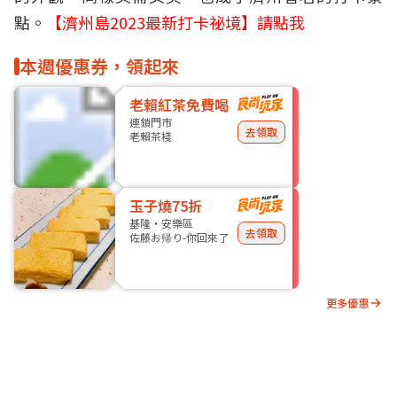
點。
【濟州島2023最新打卡祕境】請點我
本週優惠券，領起來
老賴紅茶免費喝
連鎖門市
去領取
老賴茶棧
玉子燒75折
基隆・安樂區
去領取
佐藤お帰り-你回來了
更多優惠