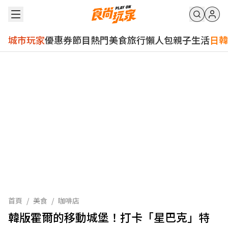
城市玩家
優惠券
節目
熱門
美食
旅行
懶人包
親子
生活
日韓
首頁
/
美食
/
咖啡店
韓版霍爾的移動城堡！打卡「星巴克」特