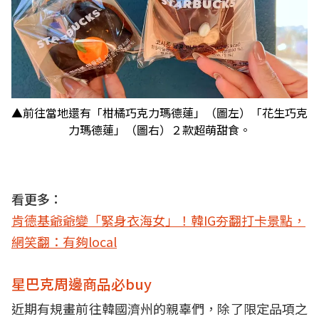
▲前往當地還有「柑橘巧克力瑪德蓮」（圖左）「花生巧克
力瑪德蓮」（圖右）２款超萌甜食。
看更多：
肯德基爺爺變「緊身衣海女」！韓IG夯翻打卡景點，
網笑翻：有夠local
星巴克周邊商品必buy
近期有規畫前往韓國濟州的親辜們，除了限定品項之