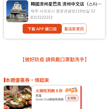
韓國濟州星巴克 濟州中文店（스타벅
스 제주중문점）
제주 서귀포시 중문관광로110번길 32
8215223232
下載 APP 藏口袋
看店家資訊
【做好防疫 請佩戴口罩勤洗手】
本週優惠券，領起來
火鍋吃到飽８折
高雄
去領取
Smile One精緻涮涮鍋