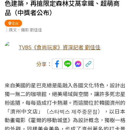
色建築，再搶限定森林艾萵拿鐵、超萌商
品（中獎者公布）
全台
｜撰文、攝影 劉佳佳
TVBS《食尚玩家》資深記者 劉佳佳
分享：
來自美國的
星巴克
總是能融入各國文化特色，設計出
獨一無二的咖啡館，絕美場域與空間，讓許多死忠星
粉追隨，每每造成
打卡
熱潮。而這間位於韓國濟州的
「濟州中文店」（스타벅스 제주중문점），以日本
動畫電影《霍爾的移動城堡》為設計概念，獨樹一格
的外觀，同樣美侖美奐，也成了
濟州
著名的打卡景