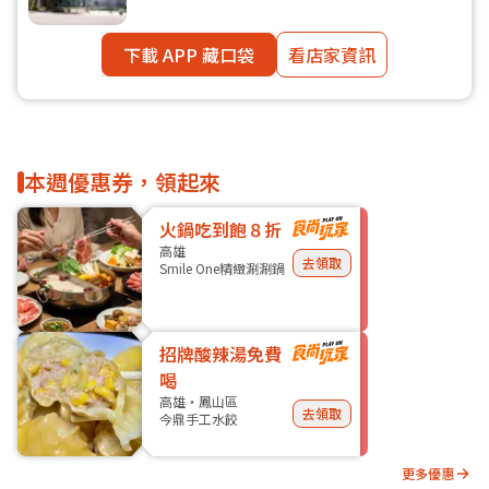
下載 APP 藏口袋
看店家資訊
本週優惠券，領起來
火鍋吃到飽８折
高雄
去領取
Smile One精緻涮涮鍋
招牌酸辣湯免費
喝
高雄・鳳山區
去領取
今鼎手工水餃
更多優惠