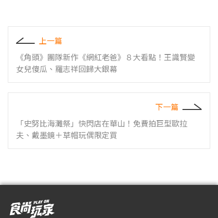
上一篇
《角頭》團隊新作《網紅老爸》８大看點！王識賢變
女兒傻瓜、羅志祥回歸大銀幕
下一篇
「史努比海灘祭」快閃店在華山！免費拍巨型歐拉
夫、戴墨鏡＋草帽玩偶限定買