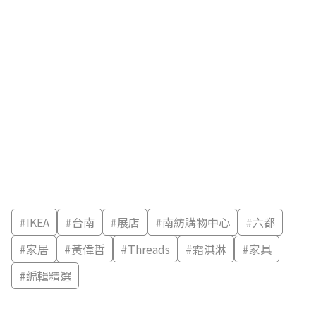
#
IKEA
#
台南
#
展店
#
南紡購物中心
#
六都
#
家居
#
黃偉哲
#
Threads
#
霜淇淋
#
家具
#
編輯精選