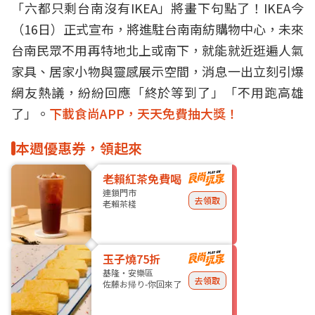
「六都只剩台南沒有IKEA」將畫下句點了！IKEA今
（16日）正式宣布，將進駐台南南紡購物中心，未來
台南民眾不用再特地北上或南下，就能就近逛遍人氣
家具、居家小物與靈感展示空間，消息一出立刻引爆
網友熱議，紛紛回應「終於等到了」「不用跑高雄
了」。
下載食尚APP，天天免費抽大獎！
本週優惠券，領起來
老賴紅茶免費喝
連鎖門市
去領取
老賴茶棧
玉子燒75折
基隆・安樂區
去領取
佐藤お帰り-你回來了