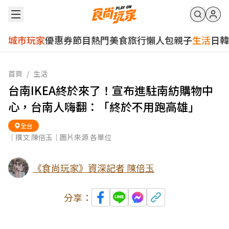
城市玩家
優惠券
節目
熱門
美食
旅行
懶人包
親子
生活
日韓
首頁
/
生活
台南IKEA終於來了！宣布進駐南紡購物中
心，台南人嗨翻：「終於不用跑高雄」
全台
｜撰文 陳倍玉｜圖片來源 各單位
《食尚玩家》資深記者 陳倍玉
分享：