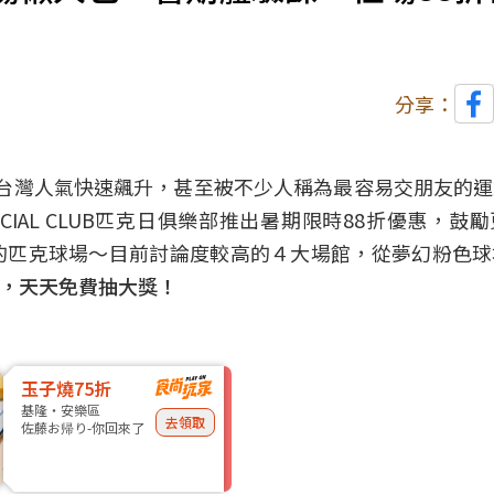
分享：
近年在台灣人氣快速飆升，甚至被不少人稱為最容易交朋友的
Y SOCIAL CLUB匹克日俱樂部推出暑期限時88折優惠，
的匹克球場～目前討論度較高的４大場館，從夢幻粉色球
P，天天免費抽大獎！
玉子燒75折
基隆・安樂區
去領取
佐藤お帰り-你回來了