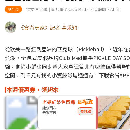
｜撰文 李采穎｜圖片來源 Club Med、匹克庭園、Ahhh
全台
《食尚玩家》記者 李采穎
從歐美一路紅到亞洲的匹克球（Pickleball），
熱潮，全包式度假品牌Club Med攜手PICKLE DA
驗。食尚小編也同步幫大家整理雙北有哪些值得朝聖
空間，到千元有找的小資練球場通通有！
下載食尚AP
本週優惠券，領起來
老賴紅茶免費喝
連鎖門市
去領取
老賴茶棧