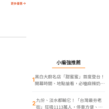
更多優惠
小編強推薦
黑白大廚名店「甜蜜蜜」首度登台！
1
開幕時間、地點搶看，必嗑麻辣奶油
蝦
九份、淡水都輸它！「台灣最夯老
2
街」狂吸1113萬人，停車方便、特