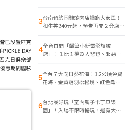
色美食多
台南預約困難燒肉店插旗大安區！
3
和牛丼240元起，預告再開２分店、
地點曝光
點皆已設置匹克
全台首間「蠟筆小新電影旗艦
4
KLE DAY
店」！１比１機器人爸爸、邪惡正
獲得匹克日俱樂部
男，百款周邊買翻
趁優惠期間體驗
全台７大向日葵花海！1.2公頃免費
5
花海、金黃落羽松秘境、紅色鐵橋
同框
台北最好玩「室內親子卡丁車樂
6
園」！入場不限時暢玩，還有大螢
幕Switch遊戲區