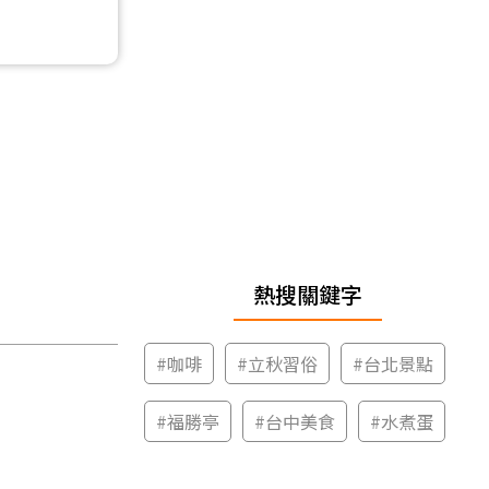
熱搜關鍵字
#
咖啡
#
立秋習俗
#
台北景點
#
福勝亭
#
台中美食
#
水煮蛋