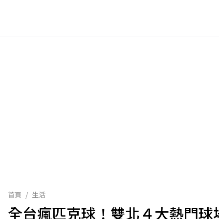
首頁
/
生活
全台瘋匹克球！雙北４大熱門球