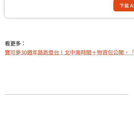
下載 A
看更多：
寶可夢30週年路跑登台！北中南時間＋物資包公開，「Z