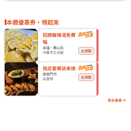
本週優惠券，領起來
招牌酸辣湯免費
喝
高雄・鳳山區
去領取
今鼎手工水餃
指定套餐送串燒
連鎖門市
去領取
柒息地
更多優惠