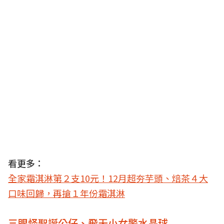
看更多：
全家霜淇淋第２支10元！12月超夯芋頭、焙茶４大
口味回歸，再搶１年份霜淇淋
三眼怪聖誕公仔、飛天小女警水晶球