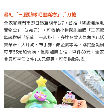
暴紅「三麗鷗絨毛聖誕樹」手刀搶
全家實體門市即日起至明年1/7，首推「聖誕樹絨毛
置物盒」（299元），可收納小物還能加購「三麗鷗
聖誕樹絨毛吊飾」一起掛上，多達９款人氣角色包括
美樂蒂、
大耳狗、布丁狗、酷企鵝等等，購買聖誕樹
可享55元加價購，但限加購１個，單件89元，全家
會員可享任２件110
元優惠，可愛指數破表！