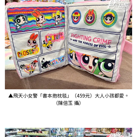
▲飛天小女警「書本抱枕毯」（459元）大人小孩都愛。
（陳倍玉 攝）