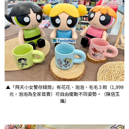
▲「飛天小女警存錢筒」有花花、
泡泡、毛毛３款（1,999
元，泡泡為全家首賣）可自由擺動不同姿勢。（陳倍玉
攝）