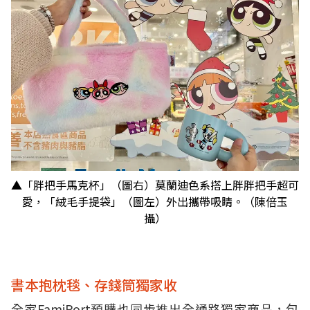
▲「
胖把手馬克杯」（圖右）莫蘭迪色系搭上胖胖把手超可
愛，「絨毛手提袋」（圖左）外出攜帶吸睛。（陳倍玉
攝）
書本抱枕毯、存錢筒獨家收
全家FamiPort預購也同步推出全通路獨家商品，
包