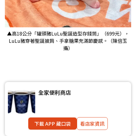
▲高18公分「罐頭豬LuLu聖誕造型存錢筒」（699
元），
LuLu豬穿著聖誕披肩、手拿糖果充滿節慶感。（陳倍玉
攝）
全家便利商店
下載 APP 藏口袋
看店家資訊