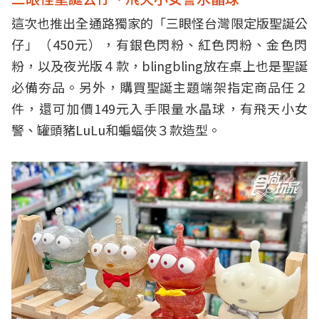
這次也推出全通路獨家的「三眼怪台灣限定版聖誕公
仔」（450元），有銀色閃粉、紅色閃粉、
金色閃
粉，以及夜光版４款，blingbling放在桌上也是聖誕
必備夯品。另外，購買聖誕主題端架指定商品任２
件，還可加價149
元入手限量水晶球，有飛天小女
警、罐頭豬LuLu和蝙蝠俠３款
造型。