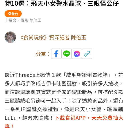
物10選：飛天小女警水晶球、三眼怪公仔
全台
｜撰文、攝影 陳倍玉
《食尚玩家》資深記者 陳倍玉
分享：
最近Threads上瘋傳１款「絨毛聖誕樹置物箱」，許
多人都巧手改成吉伊卡哇聖誕樹，吸引許多人搶收，
而這款聖誕樹其實就是全家的聖誕新品，可搭配９款
三麗鷗絨毛吊飾可一起入手！除了這款商品外，還有
一系列IP聖誕交換禮物，像是飛天小女警、
罐頭豬
LuLu，趕緊來瞧瞧！
下載食尚APP，天天免費抽大
獎！