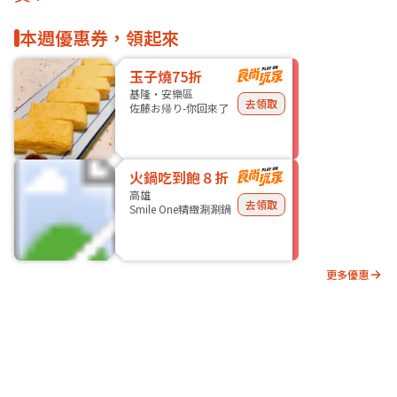
本週優惠券，領起來
玉子燒75折
基隆・安樂區
去領取
佐藤お帰り-你回來了
火鍋吃到飽８折
高雄
去領取
Smile One精緻涮涮鍋
更多優惠