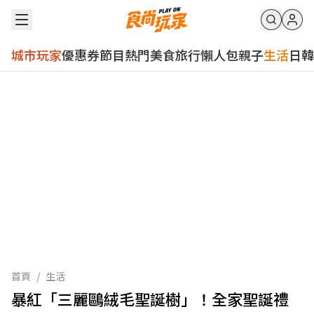
城市玩家
優惠券
節目
熱門
美食
旅行
懶人包
親子
生活
日韓
首頁
/
生活
暴紅「三麗鷗絨毛聖誕樹」！全家聖誕禮