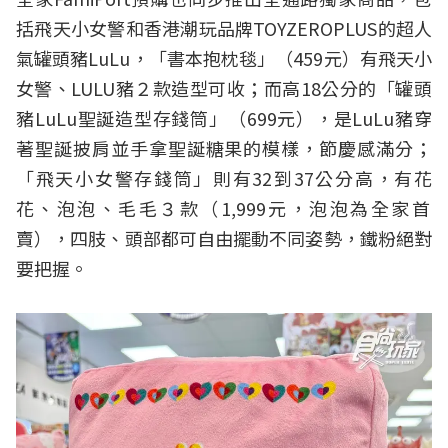
括飛天小女警和香港潮玩品牌TOYZEROPLUS的超人
氣罐頭豬LuLu，「書本抱枕毯」（459元）有飛天小
女警、LULU豬２款
造型可收；而高18公分的「罐頭
豬LuLu聖誕造型存錢筒」（699
元），是LuLu豬穿
著聖誕披肩並手拿聖誕糖果的模樣，節慶感滿分；
「飛天小女警存錢筒」則有32到37公分高，有花
花、
泡泡、毛毛３款（1,999元，泡泡為全家首
賣），四肢、頭部都可自由擺動不同姿勢，鐵粉絕對
要把握。