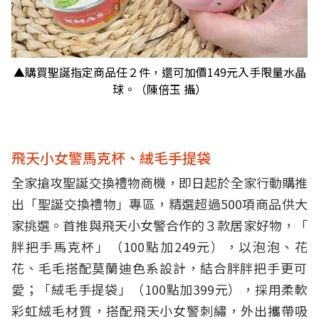
▲購買聖誕指定商品任２件，還可加價149
元入手限量水晶
球。（陳倍玉 攝）
飛天小女警馬克杯、絨毛手提袋
全家搶攻聖誕交換禮物商機，即日起於全家行動購推
出「聖誕交換禮物」專區，精選超過
500項商品供大
家挑選。首推與飛天小女警合作的３款居家好物，「
胖把手馬克杯」（100點加249元），以泡泡、花
花、
毛毛搭配莫蘭迪色系設計，結合胖胖把手更可
愛；「絨毛手提袋」（100點加399元），採用柔軟
彩虹絨毛材質，搭配飛天小女警刺繡，外出攜帶吸