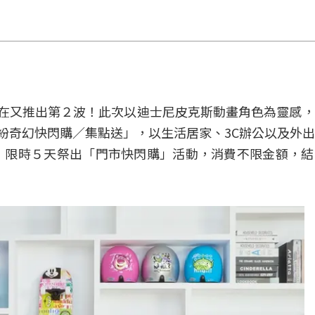
現在又推出第２波！此次以迪士尼皮克斯動畫角色為靈感
繽紛奇幻快閃購／集點送」，以生活居家、3C辦公以及外
/26，限時５天祭出「門市快閃購」活動，消費不限金額，