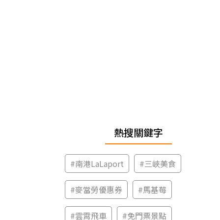
熱搜關鍵字
#
南港LaLaport
#
三峽美食
#
麥當勞優惠券
#
馬基莓
#
雲霄飛車
#
免門票景點