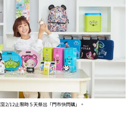
點起至2/12止限時５天祭出「門市快閃購」。