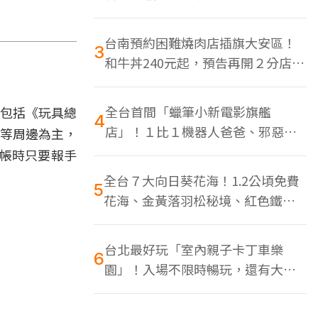
色美食多
台南預約困難燒肉店插旗大安區！
3
和牛丼240元起，預告再開２分店、
地點曝光
全台首間「蠟筆小新電影旗艦
，包括《玩具總
4
店」！１比１機器人爸爸、邪惡正
出等周邊為主，
男，百款周邊買翻
結帳時只要報手
全台７大向日葵花海！1.2公頃免費
5
花海、金黃落羽松秘境、紅色鐵橋
同框
台北最好玩「室內親子卡丁車樂
6
園」！入場不限時暢玩，還有大螢
幕Switch遊戲區