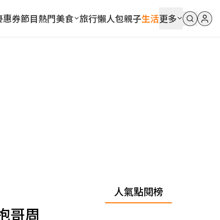
優惠券
節目
熱門
美食
旅行
懶人包
親子
生活
更多
人氣點閱榜
抱哥周