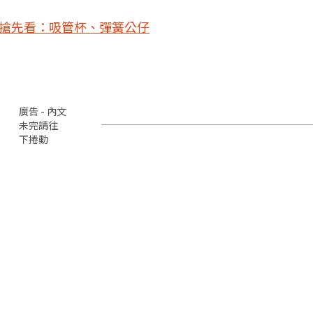
款搶先看：吸管杯、彈簧公仔
廣告 - 內文
未完請往
下捲動