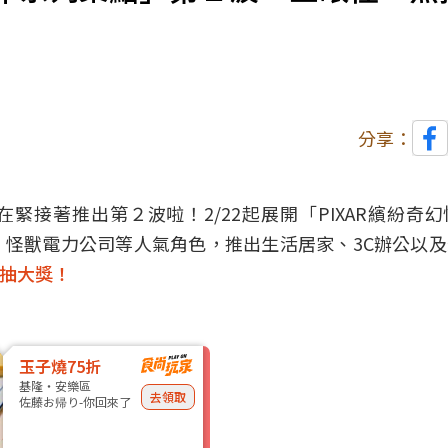
分享：
緊接著推出第２波啦！2/22起展開「PIXAR繽紛奇
、怪獸電力公司等人氣角色，推出生活居家、3C辦公以及
費抽大獎！
玉子燒75折
基隆・安樂區
去領取
佐藤お帰り-你回來了