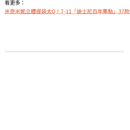
看更多：
米奇米妮立體提袋太Q！7-11「迪士尼百年集點」37