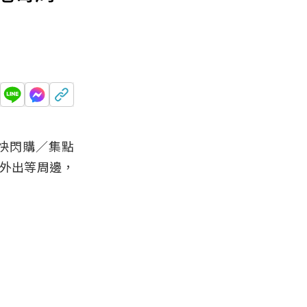
幻快閃購／集點
外出等
周邊
，