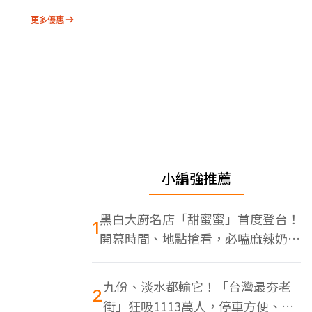
更多優惠
小編強推薦
黑白大廚名店「甜蜜蜜」首度登台！
1
開幕時間、地點搶看，必嗑麻辣奶油
蝦
九份、淡水都輸它！「台灣最夯老
2
街」狂吸1113萬人，停車方便、特