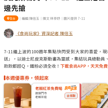
邊先搶
｜編輯 陳倍玉｜撰文 林亭妤｜圖片提供 7-11
全台
《食尚玩家》資深記者 陳倍玉
7-11
繼上波的100週年集點快閃受到大家的喜愛，現在
送」，以迪士尼
皮克斯
動畫為靈感，集結玩具總動員
款款都超Ｑ，鐵粉必須全收！
下載食尚APP，天天免
本週優惠券，領起來
老賴紅茶免費喝
連鎖門市
去領取
老賴茶棧