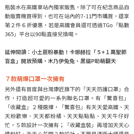
瓶裝水在高鐵車站內獨家販售，除了可在紀念商品自
動販賣機買得到，也可在站內的7-11門市購買，還享
第２件６折優惠，若是高鐵會員還可透過TGo「點數
365」平台以90點直接兌換喝。
延伸閱讀：
小土匪粉暴動！卡娜赫拉「５+１萬聖節
盲盒」開放預購，木乃伊兔兔、黑貓P助萌翻天
７款萌爆口罩一次擁有
另外還有首度與台灣康匠旗下的「天天防護口罩」合
作，打造超可愛的一系列聯名口罩。有「驚喜包」
「收藏盒」２種選擇，「驚喜包」有天天愛高鐵、天
天粉歡樂、天天都粉橘、天天點點點、天天牛仔好
忙，５款設計一次擁有；「收藏盒裝」再增加天天心
情粉好、天天心花開２款設計，不管是滿版大頭還是