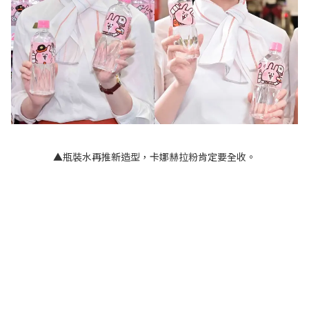
▲瓶裝水再推新造型，卡娜赫拉粉肯定要全收。