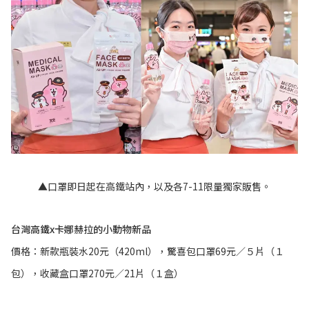
▲口罩即日起在高鐵站內，以及各7-11限量獨家販售。
台灣高鐵x卡娜赫拉的小動物新品
價格：新款瓶裝水20元（420ml），驚喜包口罩69元／５片（１
包），收藏盒口罩270元／21片（１盒）