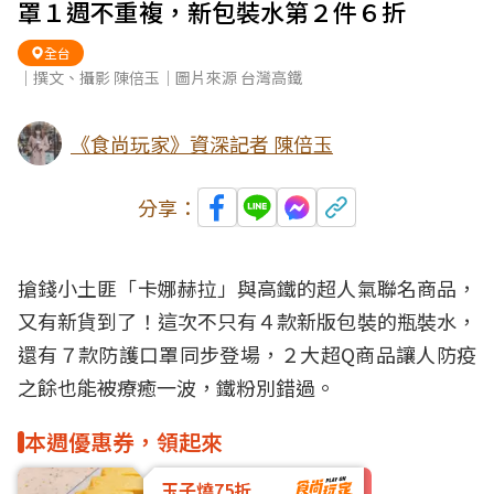
罩１週不重複，新包裝水第２件６折
全台
｜撰文、攝影 陳倍玉｜圖片來源 台灣高鐵
《食尚玩家》資深記者 陳倍玉
分享：
搶錢小土匪「
卡娜赫拉
」與高鐵的超人氣聯名商品，
又有新貨到了！這次不只有４款新版包裝的
瓶裝水
，
還有７款防護
口罩
同步登場，２大超Q商品讓人防疫
之餘也能被療癒一波，鐵粉別錯過。
本週優惠券，領起來
玉子燒75折