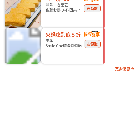
基隆・安樂區
去領取
佐藤お帰り-你回來了
火鍋吃到飽８折
高雄
去領取
Smile One精緻涮涮鍋
更多優惠