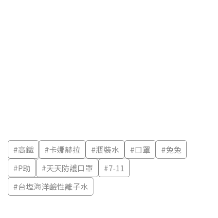
#
高鐵
#
卡娜赫拉
#
瓶裝水
#
口罩
#
兔兔
#
P助
#
天天防護口罩
#
7-11
#
台塩海洋鹼性離子水