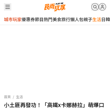
城市玩家
優惠券
節目
熱門
美食
旅行
懶人包
親子
生活
日韓
首頁
/
生活
小土匪再發功！「高鐵x卡娜赫拉」萌爆口