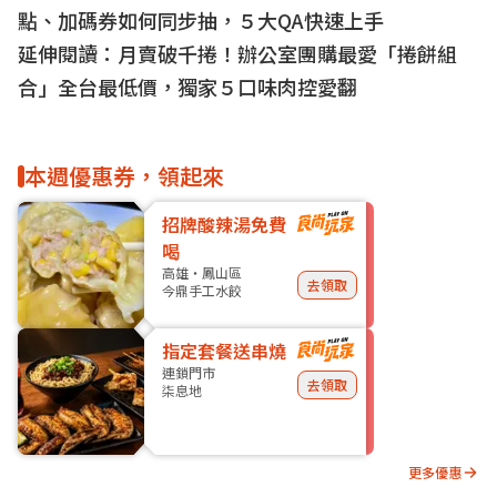
點、加碼券如何同步抽，５大QA快速上手
延伸閱讀：
月賣破千捲！辦公室團購最愛「捲餅組
合」全台最低價，獨家５口味肉控愛翻
本週優惠券，領起來
招牌酸辣湯免費
喝
高雄・鳳山區
去領取
今鼎手工水餃
指定套餐送串燒
連鎖門市
去領取
柒息地
更多優惠