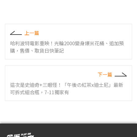
上一篇
哈利波特電影重映！光輪2000變身爆米花桶、追加預
購，售價、取貨日快筆記
下一篇
這次是史迪奇+三眼怪！「午後の紅茶x迪士尼」最新
可拆式組合瓶，7-11獨家有