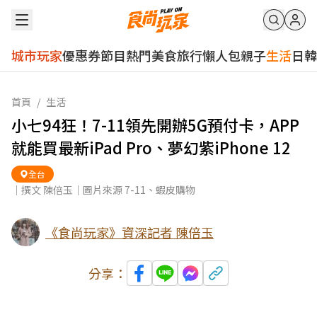
城市玩家
優惠券
節目
熱門
美食
旅行
懶人包
親子
生活
日韓
首頁
/
生活
小七94狂！7-11領先開辦5G預付卡，APP
就能買最新iPad Pro、夢幻紫iPhone 12
全台
｜撰文 陳倍玉｜圖片來源 7-11、蝦皮購物
《食尚玩家》資深記者 陳倍玉
分享：