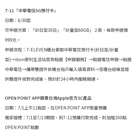
7-11「中華電信
5G
預付卡」
日期：6/30起
可申辦方案：「計日型30日」「計量型60GB」２款，每款申辦價
999元。
申辦流程：7-ELEVEN櫃台索取中華電信預付卡(計日型/計量
型)→ibon便利生活站首頁點選【申辦服務】→點選電信申辦→點選
中華電信→攜帶雙證件依機台指示輸入填寫資料→至櫃台結帳並提
供雙證件核對完成後、預計於24小時內服務開通。
OPEN POINT APP開賣台灣Apple官方
3C
產品
日期：7/1上午11點起，在OPEN POINT APP限量預購
獨家贈禮：7/1至7/13期間，到7-11預購付款完成，則加贈200點
OPEN POINT點數