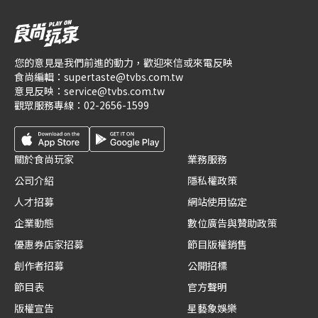
您的意見是我們前進的動力，歡迎來信或來電反映
食尚編輯：
supertaste@tvbs.com.tw
意見反映：
service@tvbs.com.tw
觀眾服務專線：
02-2656-1599
關於食尚玩家
業務服務
公司介紹
隱私權政策
人才招募
網站使用協定
企業動態
數位廣告與贊助政策
優惠券店家招募
節目版權銷售
創作者招募
公開招標
節目表
官方聲明
版權宣告
星藝象娛樂