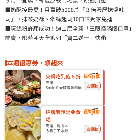
■
奶酥控最愛！月賣破5000片「３倍濃厚抹醬吐
司」，抹茶奶酥、牽絲起司10口味獨家免運
■
玩總粉許願成功！迪士尼全新「三眼怪滿版口罩」
開賣，限時４天全系列「買二送一」快衝
本週優惠券，領起來
火鍋吃到飽８折
高雄
去領取
Smile One精緻涮涮鍋
招牌酸辣湯免費
喝
高雄・鳳山區
去領取
今鼎手工水餃