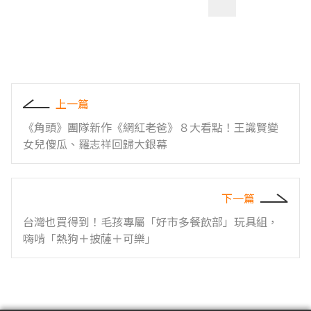
上一篇
《角頭》團隊新作《網紅老爸》８大看點！王識賢變
女兒傻瓜、羅志祥回歸大銀幕
下一篇
台灣也買得到！毛孩專屬「好市多餐飲部」玩具組，
嗨啃「熱狗＋披薩＋可樂」