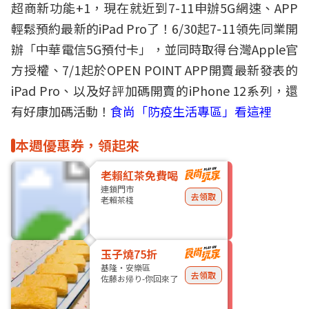
超商新功能+1，現在就近到
7-11
申辦5G網速、
APP
輕鬆預約最新的iPad Pro了！6/30起7-11領先同業開
辦「中華電信5G預付卡」，並同時取得台灣
Apple
官
方授權、7/1起於OPEN POINT APP開賣最新發表的
iPad Pro、以及好評加碼開賣的iPhone 12系列，還
有好康加碼活動！
食尚「防疫生活專區」看這裡
本週優惠券，領起來
老賴紅茶免費喝
連鎖門市
去領取
老賴茶棧
玉子燒75折
基隆・安樂區
去領取
佐藤お帰り-你回來了