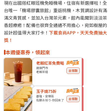
現在出國搭紅眼班機免睡
機場
，住宿有新選擇啦！全
台唯一「機場膠囊旅館」重返桃機，木質調設計有滿
滿文青質感，並加入
台
灣
茶元素，館內能聞到淡淡茶
香超療癒！配備也很齊全通通不用擔心，宛如
樹屋
的
設計超值得大家打卡！
下載食尚APP，天天免費抽大
獎！
本週優惠券，領起來
老賴紅茶免費喝
連鎖門市
去領取
老賴茶棧
玉子燒75折
基隆・安樂區
去領取
佐藤お帰り-你回來了