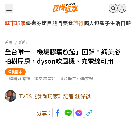
城市玩家
優惠券
節目
熱門
美食
旅行
懶人包
親子
生活
日韓
首頁
/
旅行
全台唯一「機場膠囊旅館」回歸！網美必
拍樹屋房，dyson吹風機、充電線可用
桃園市
｜編輯 莊偉祺｜撰文 林亭妤｜圖片提供 小鹿文娛
TVBS《食尚玩家》記者 莊偉祺
分享：