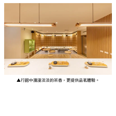
▲行館中瀰漫淡淡的茶香，更提供品茗體驗。