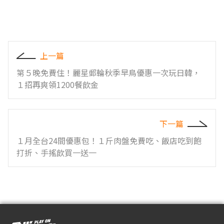
上一篇
第５晚免費住！麗星郵輪秋季早鳥優惠一次玩日韓，
１招再爽領1200餐飲金
下一篇
１月全台24間優惠包！１斤肉盤免費吃、飯店吃到飽
打折、手搖飲買一送一