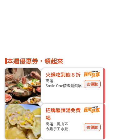
本週優惠券，領起來
火鍋吃到飽８折
高雄
去領取
Smile One精緻涮涮鍋
招牌酸辣湯免費
喝
高雄・鳳山區
去領取
今鼎手工水餃