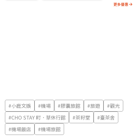
更多優惠
#
小鹿文娛
#
機場
#
膠囊旅館
#
旅遊
#
觀光
#
CHO STAY 町．草休行館
#
茶籽堂
#
臺茶舍
#
機場飯店
#
機場旅館