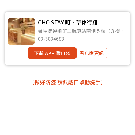
CHO STAY 町．草休行館
機場捷運線第二航廈站南側５樓（３樓出
境大廳往５樓南側商場）
03-3834683
下載 APP 藏口袋
看店家資訊
【做好防疫 請佩戴口罩勤洗手】