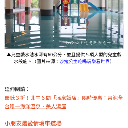
▲兒童戲水池水深有60公分，並且提供５項大型的兒童戲
水設施。（圖片來源：
沙拉公主吃喝玩樂看世界
）
延伸閱讀：
最低３折！北中６間「溫泉飯店」限時優惠：爽泡全
台唯一海洋溫泉、美人湯屋
小朋友最愛情境車道場