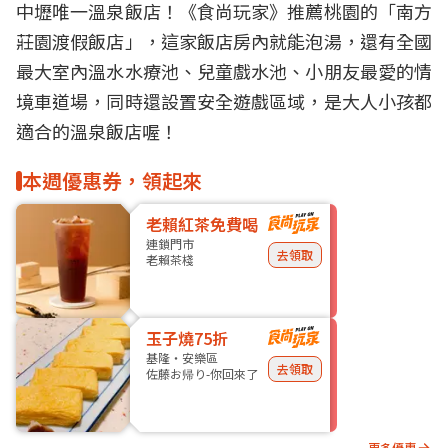
中壢唯一
溫泉
飯店！《食尚玩家》推薦
桃園
的「南方
莊園渡假飯店」，這家
飯店
房內就能泡湯，還有全國
最大室內溫水水療池、兒童戲水池、小朋友最愛的情
境車道場，同時還設置安全遊戲區域，是大人小孩都
適合的溫泉飯店喔！
本週優惠券，領起來
老賴紅茶免費喝
連鎖門市
去領取
老賴茶棧
玉子燒75折
基隆・安樂區
去領取
佐藤お帰り-你回來了
更多優惠