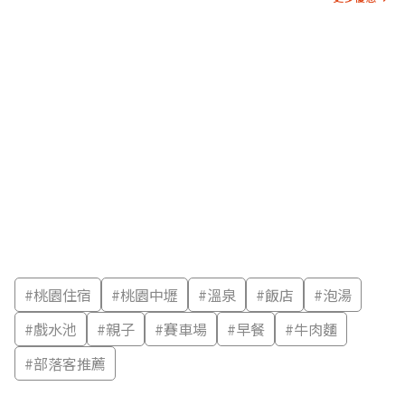
#
桃園住宿
#
桃園中壢
#
溫泉
#
飯店
#
泡湯
#
戲水池
#
親子
#
賽車場
#
早餐
#
牛肉麵
#
部落客推薦