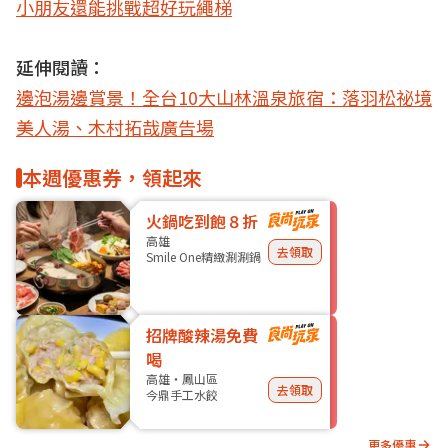
小朋友還能挑戰超好玩繩梯
延伸閱讀：
邊泡湯邊賞景！全台10大山林溫泉旅宿：落羽松祕境
美人湯、木村拓哉廣告場
本週優惠券，領起來
火鍋吃到飽８折
高雄
去領取
Smile One精緻涮涮鍋
招牌酸辣湯免費
喝
高雄・鳳山區
去領取
今鼎手工水餃
更多優惠