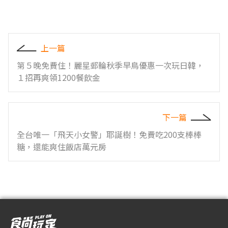
上一篇
第５晚免費住！麗星郵輪秋季早鳥優惠一次玩日韓，
１招再爽領1200餐飲金
下一篇
全台唯一「飛天小女警」耶誕樹！免費吃200支棒棒
糖，還能爽住飯店萬元房