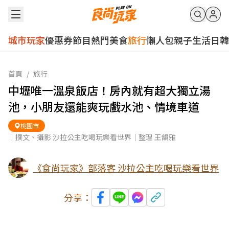
城市玩家
優惠券
節目
熱門
美食
旅行
懶人包
親子
生活
日韓
首頁
/
旅行
中壢唯一溫泉飯店！房內就有超大獨立湯
池，小朋友還能爽玩戲水池、情境車道
桃園市
｜撰文、攝影 沙拉公主吃喝玩樂看世界｜整理 王韻雅
《食尚玩家》部落客 沙拉公主吃喝玩樂看世界
分享：