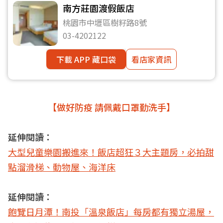
南方莊園渡假飯店
桃園市中壢區樹籽路8號
03-4202122
下載 APP 藏口袋
看店家資訊
【做好防疫 請佩戴口罩勤洗手】
延伸閱讀：
大型兒童樂園搬進來！飯店超狂３大主題房，必拍甜
點溜滑梯、動物屋、海洋床
延伸閱讀：
飽覽日月潭！南投「溫泉飯店」每房都有獨立湯屋，