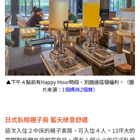
▲下午４點前有Happy Hour時段，別錯過這個福利。（圖
片來源：
1個媽咪2個寶
）
日式臥榻親子房 藍天綠意舒適
這次入住２中床的親子客房，可入住４人。13坪大的
空間對我們來說相當充裕。還有１個小小的日式臥榻