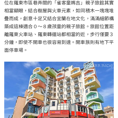
位在羅東市區巷弄間的「雀客童媽吉」親子旅館其實
相當顯眼，結合樹屋與火車元素，如同積木一塊塊堆
疊而成，創意十足又結合宜蘭在地文化，滿滿細節構
築成這棟適合０～８歲孩童的親子旅館。旅館位置距
離羅東火車站、羅東轉運站都相當的近，步行僅要３
分鐘，即使不開車也很容易到達。開車族則有地下平
面停車場。