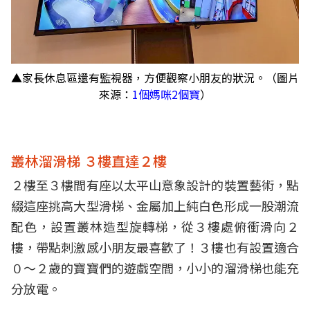
▲家長休息區還有監視器，方便觀察小朋友的狀況。（圖片
來源：
1個媽咪2個寶
）
叢林溜滑梯 ３樓直達２樓
２樓至３樓間有座以太平山意象設計的裝置藝術，點
綴這座挑高大型滑梯、金屬加上純白色形成一股潮流
配色，設置叢林造型旋轉梯，從３樓處俯衝滑向２
樓，帶點刺激感小朋友最喜歡了！３樓也有設置適合
０～２歲的寶寶們的遊戲空間，小小的溜滑梯也能充
分放電。