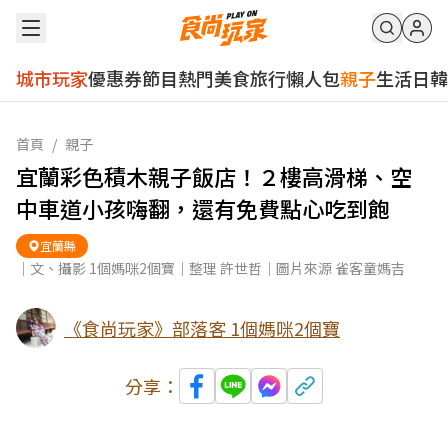
城市玩家
優惠券
節目
熱門
美食
旅行
懶人包
親子
生活
日韓
首頁
/
親子
宜蘭彩色積木親子飯店！２樓高滑梯、空
中車道小孩嗨翻，還有免費點心吃到飽
宜蘭縣
｜文、攝影 1個媽咪2個寶｜整理 許世哲｜圖片來源 雀客童媽吉
《食尚玩家》部落客 1個媽咪2個寶
分享：