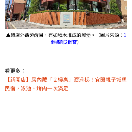
▲飯店外觀超醒目，有如積木堆成的城堡。（圖片來源：
1
個媽咪2個寶
）
看更多：
【新開店】房內藏「２樓高」溜滑梯！宜蘭親子城堡
民宿，泳池、烤肉一次滿足