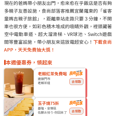
現在的爸媽帶小朋友出門，愈來愈在乎飯店是否有夠
多親子友善設施，食尚部落客推薦宜蘭羅東的「雀客
童媽吉親子旅館」，距離車站走路只要３分鐘，不開
車也很方便，如彩色積木堆成的吸睛外觀，裡頭藏著
空中電動車道、超大溜滑梯、VR球池、Switch遊戲
間等豐富設施，帶小朋友來這放電超安心！
下載食尚
APP，天天免費抽大獎！
本週優惠券，領起來
老賴紅茶免費喝
連鎖門市
去領取
老賴茶棧
玉子燒75折
基隆・安樂區
去領取
佐藤お帰り-你回來了