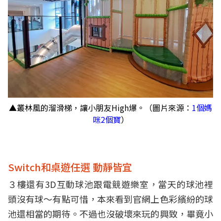
▲叢林風的溜滑梯，讓小朋友High爆。（圖片來源：
1個媽
咪2個寶
）
Switch和桌遊任選 動靜皆宜
３樓還有3D互動球池跟電競遊樂室，當天的球池裡
頭沒有球～有點可惜，本來看到官網上色彩繽紛的球
池還相當的期待。不過也沒破壞來玩的興致，畢竟小