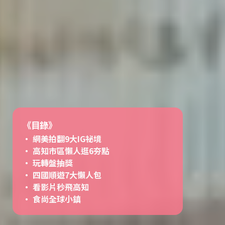
《目錄》
網美拍翻9大IG祕境
高知市區懶人逛6夯點
玩轉盤抽獎
四國順遊7大懶人包
看影片秒飛高知
食尚全球小鎮