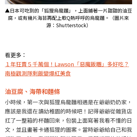
▲日本可吃到的「狐狸烏龍麵」，上面鋪著一片甜甜的油豆
腐，或有幾片海苔再配上軟Q熱呼呼的烏龍麵。（圖片來
源：Shutterstock）
看更多：
１年狂賣５千萬個！Lawson「惡魔飯糰」多好吃？
南極觀測隊剩飯變爆紅美食
油豆腐、海帶和麵條
小時候，第一次與狐狸烏龍麵相遇是在爺爺奶奶家，
應該是我還在讀幼稚園的時候吧！記得爺爺從雜貨店
扛了一整箱的杯麵回來，包裝上面寫著我看不懂的日
文，並且畫著卡通狐狸的圖案。當時爺爺給自己和我