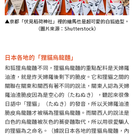
▲京都「伏見稻荷神社」裡的繪馬也是超可愛的白狐造型。
（圖片來源：Shutterstock）
日本各地的「狸貓烏龍麵」
和狐狸烏龍麵不同，狸貓烏龍麵的重點配料是天婦羅
油渣，就是炸天婦羅後剩下的脆皮。它和狸貓之間的
關聯在關東和關西有著不同的說法，關東人認為天婦
羅油渣脆皮因為是空心的（たねぬき），聽起來很像
日語中「狸貓」（たぬき）的發音，所以天婦羅油渣
脆皮烏龍麵才被稱為狸貓烏龍麵。而關西人的說法是
白色的烏龍麵被灰色的蕎麥麵取代，所以用很愛騙人
的狸貓為之命名。（據說日本各地的狸貓烏龍麵，內