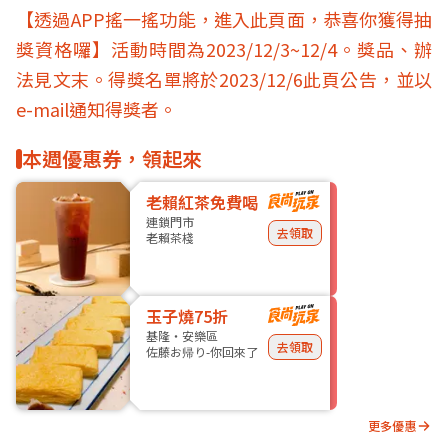
【透過APP搖一搖功能，進入此頁面，恭喜你獲得抽
獎資格囉】活動時間為2023/12/3~12/4。獎品、辦
法見文末。得獎名單將於2023/12/6此頁公告，並以
e-mail通知得獎者。
本週優惠券，領起來
老賴紅茶免費喝
連鎖門市
去領取
老賴茶棧
玉子燒75折
基隆・安樂區
去領取
佐藤お帰り-你回來了
更多優惠