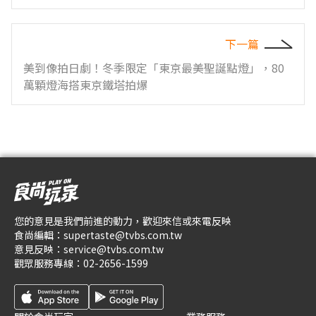
下一篇
美到像拍日劇！冬季限定「東京最美聖誕點燈」，80
萬顆燈海搭東京鐵塔拍爆
您的意見是我們前進的動力，歡迎來信或來電反映
食尚編輯：
supertaste@tvbs.com.tw
意見反映：
service@tvbs.com.tw
觀眾服務專線：
02-2656-1599