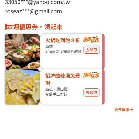
33050***@yahoo.com.tw
roseaz***@gmail.com
本週優惠券，領起來
火鍋吃到飽８折
高雄
去領取
Smile One精緻涮涮鍋
招牌酸辣湯免費
喝
高雄・鳳山區
去領取
今鼎手工水餃
更多優惠