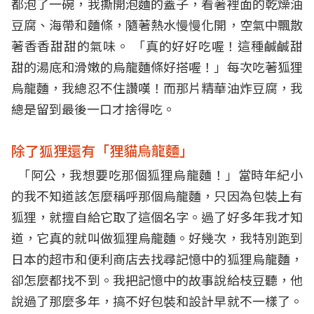
都泡了一碗，我撕開泡麵的蓋子，看著裡面的乾燥油
豆腐、海帶和麵條，隨著熱水慢慢化開，空氣中飄散
著香香甜甜的氣味。 「真的好好吃喔！這種鹹鹹甜
甜的湯底和滑嫩的烏龍麵條好搭喔！」每次吃著狐狸
烏龍麵，我總忍不住讚嘆！而那片精華油炸豆腐，我
總是留到最後一口才捨得吃。
除了狐狸還有「狸貓烏龍麵」
「阿公，我想要吃那個狐狸烏龍麵！」當時年紀小
的我不知道該怎麼稱呼那個烏龍麵，只因為包裝上有
狐狸，就擅自給它取了這個名字。過了好多年我才知
道，它真的就叫做狐狸烏龍麵。好幾次，我特別跑到
日本的超市和便利商店去找尋記憶中的狐狸烏龍麵，
卻怎麼都找不到。我把記憶中的故事說給枝豆聽，他
說過了那麼多年，搞不好包裝和設計早就不一樣了。