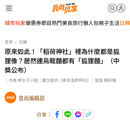
城市玩家
優惠券
節目
熱門
美食
旅行
懶人包
親子
生活
日韓
首頁
/
日韓
原來如此！「稻荷神社」裡為什麼都是狐
狸像？居然連烏龍麵都有「狐狸麵」（中
獎公布）
｜作者 明太子小姐｜圖文提供《東京溫柔時光》｜整理 周盼儀
食尚編輯部
分享：