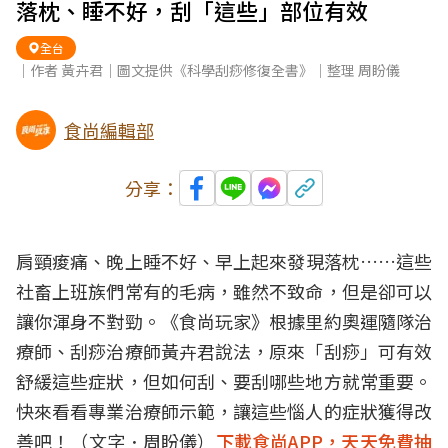
落枕、睡不好，刮「這些」部位有效
全台
｜作者 黃卉君｜圖文提供《科學刮痧修復全書》｜整理 周盼儀
食尚編輯部
分享：
肩頸痠痛、晚上睡不好、早上起來發現落枕……這些
社畜上班族們常有的毛病，雖然不致命，但是卻可以
讓你渾身不對勁。《食尚玩家》根據里約奧運隨隊治
療師、刮痧治療師黃卉君說法，原來「刮痧」可有效
舒緩這些症狀，但如何刮、要刮哪些地方就常重要。
快來看看專業治療師示範，讓這些惱人的症狀獲得改
善吧！（文字．周盼儀）
下載食尚APP，天天免費抽