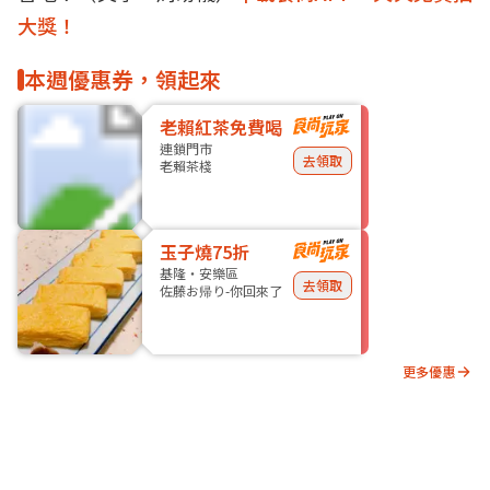
大獎！
本週優惠券，領起來
老賴紅茶免費喝
連鎖門市
去領取
老賴茶棧
玉子燒75折
基隆・安樂區
去領取
佐藤お帰り-你回來了
更多優惠