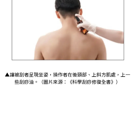
▲讓被刮者呈現坐姿，操作者在後頸部、上斜方肌處，上一
些刮痧油。（圖片來源：《科學刮痧修復全書》）