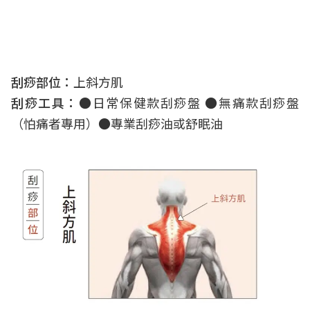
刮痧部位：
上斜方肌
刮痧工具：
●日常保健款刮痧盤 ●無痛款刮痧盤
（怕痛者專用）●專業刮痧油或舒眠油