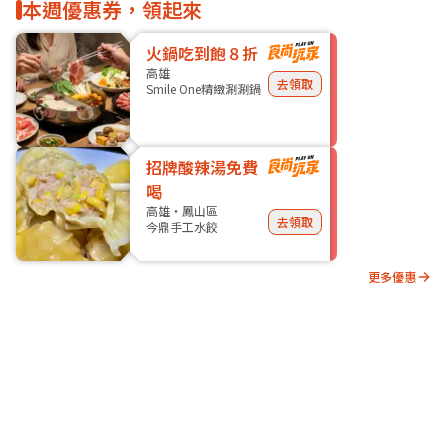
本週優惠券，領起來
火鍋吃到飽８折
高雄
去領取
Smile One精緻涮涮鍋
招牌酸辣湯免費
喝
高雄・鳳山區
去領取
今鼎手工水餃
更多優惠