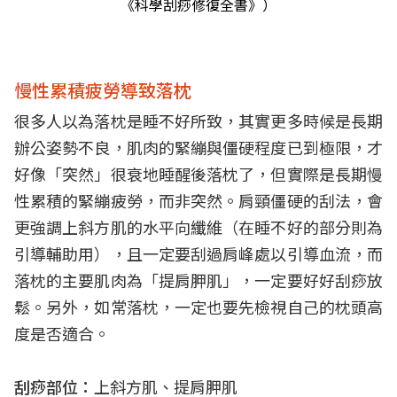
《科學刮痧修復全書》）
慢性累積疲勞導致落枕
很多人以為落枕是睡不好所致，其實更多時候是長期
辦公姿勢不良，肌肉的緊繃與僵硬程度已到極限，才
好像「突然」很衰地睡醒後落枕了，但實際是長期慢
性累積的緊繃疲勞，而非突然。肩頸僵硬的刮法，會
更強調上斜方肌的水平向纖維（在睡不好的部分則為
引導輔助用），且一定要刮過肩峰處以引導血流，而
落枕的主要肌肉為「提肩胛肌」，一定要好好刮痧放
鬆。另外，如常落枕，一定也要先檢視自己的枕頭高
度是否適合。
刮痧部位：
上斜方肌、提肩胛肌