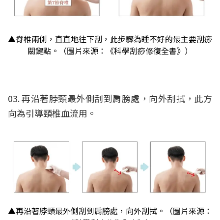
▲脊椎兩側，直直地往下刮，此步驟為睡不好的最主要刮痧
關鍵點。（圖片來源：《科學刮痧修復全書》）
03. 再沿著脖頸最外側刮到肩膀處，向外刮拭，此方
向為引導頸椎血流用。
▲再沿著脖頸最外側刮到肩膀處，向外刮拭。（圖片來源：