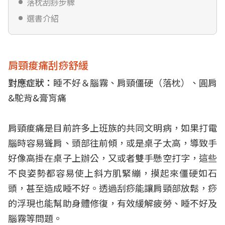
落枕刮痧步驟
選書介紹
肩頸痠痛刮痧舒緩
對應症狀：
睡不好＆腦霧、肩頸僵硬（落枕）、圓肩
&駝背&膏肓痛
肩頸痠痛是目前許多上班族的共同文明病，如果打電
腦時容易聳肩、頭部往前傾，或是桌子太高，導致手
好像高掛在桌子上辦公，又或者雙手懸空打字，這些
不良姿勢都容易使上斜方肌緊繃，摸起來僵硬如石
頭，甚至造成睡不好。透過刮痧能讓肩頸部放鬆，痧
的浮現也能幫助身體修復，有效緩解疲勞、睡不好及
腦霧等問題。