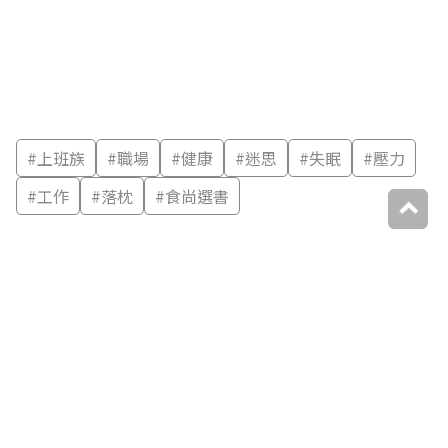
#
上班族
#
職場
#
健康
#
迷思
#
失眠
#
壓力
#
工作
#
落枕
#
食尚選書
分享：
延伸閱讀
你可能喜歡