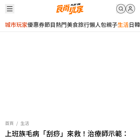
城市玩家
優惠券
節目
熱門
美食
旅行
懶人包
親子
生活
日韓
首頁
/
生活
上班族毛病「刮痧」來救！治療師示範：