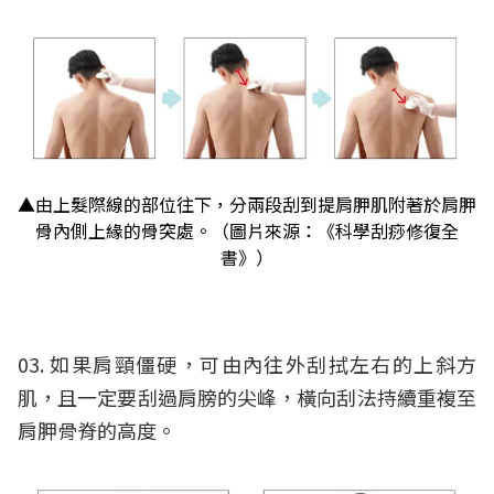
▲由上髮際線的部位往下，分兩段刮到提肩胛肌附著於肩胛
骨內側上緣的骨突處。（圖片來源：《科學刮痧修復全
書》）
03. 如果肩頸僵硬，可由內往外刮拭左右的上斜方
肌，且一定要刮過肩膀的尖峰，橫向刮法持續重複至
肩胛骨脊的高度。