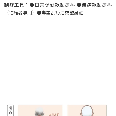
刮痧工具：
●日常保健款刮痧盤 ●無痛款刮痧盤
（怕痛者專用）●專業刮痧油或塑身油