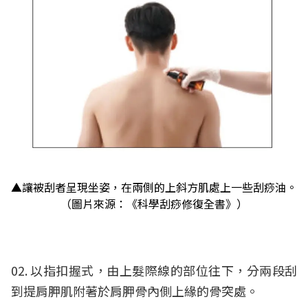
▲讓被刮者呈現坐姿，在兩側的上斜方肌處上一些刮痧油。
（圖片來源：《科學刮痧修復全書》）
02. 以指扣握式，由上髮際線的部位往下，分兩段刮
到提肩胛肌附著於肩胛骨內側上緣的骨突處。