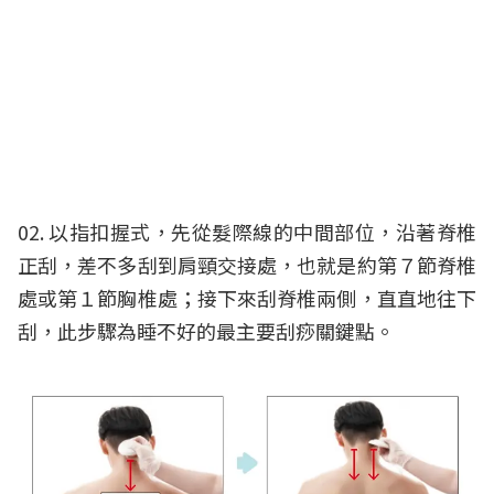
02. 以指扣握式，先從髮際線的中間部位，沿著脊椎
正刮，差不多刮到肩頸交接處，也就是約第７節脊椎
處或第１節胸椎處；接下來刮脊椎兩側，直直地往下
刮，此步驟為睡不好的最主要刮痧關鍵點。