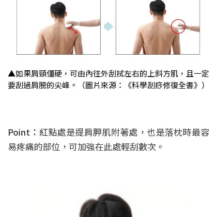
▲如果肩頸僵硬，可由內往外刮拭左右的上斜方肌，且一定
要刮過肩膀的尖峰。（圖片來源：《科學刮痧修復全書》）
Point：
紅點處是提肩胛肌附著處，也是落枕時最容
易疼痛的部位，可加強在此處輕刮數次。