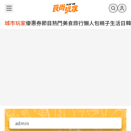
城市玩家
優惠券
節目
熱門
美食
旅行
懶人包
親子
生活
日韓