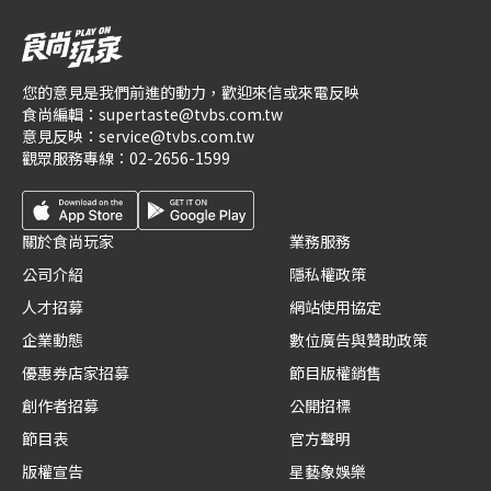
您的意見是我們前進的動力，歡迎來信或來電反映
食尚編輯：
supertaste@tvbs.com.tw
意見反映：
service@tvbs.com.tw
觀眾服務專線：
02-2656-1599
關於食尚玩家
業務服務
公司介紹
隱私權政策
人才招募
網站使用協定
企業動態
數位廣告與贊助政策
優惠券店家招募
節目版權銷售
創作者招募
公開招標
節目表
官方聲明
版權宣告
星藝象娛樂