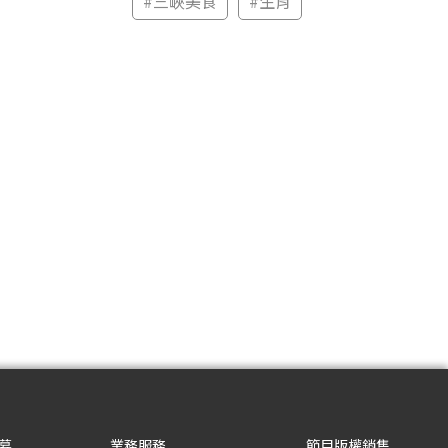
#
三峽美食
#
生肖
募
業務服務
節目版權銷售