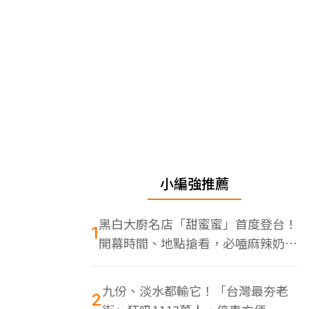
小編強推薦
黑白大廚名店「甜蜜蜜」首度登台！
1
開幕時間、地點搶看，必嗑麻辣奶油
蝦
九份、淡水都輸它！「台灣最夯老
2