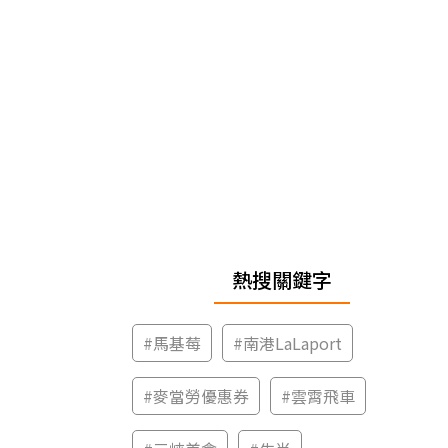
熱搜關鍵字
#
馬基莓
#
南港LaLaport
#
麥當勞優惠券
#
雲霄飛車