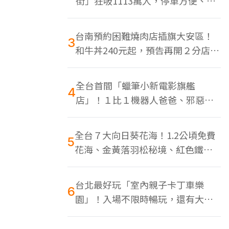
街」狂吸1113萬人，停車方便、特
色美食多
台南預約困難燒肉店插旗大安區！
3
和牛丼240元起，預告再開２分店、
地點曝光
全台首間「蠟筆小新電影旗艦
4
店」！１比１機器人爸爸、邪惡正
男，百款周邊買翻
全台７大向日葵花海！1.2公頃免費
5
花海、金黃落羽松秘境、紅色鐵橋
同框
台北最好玩「室內親子卡丁車樂
6
園」！入場不限時暢玩，還有大螢
幕Switch遊戲區