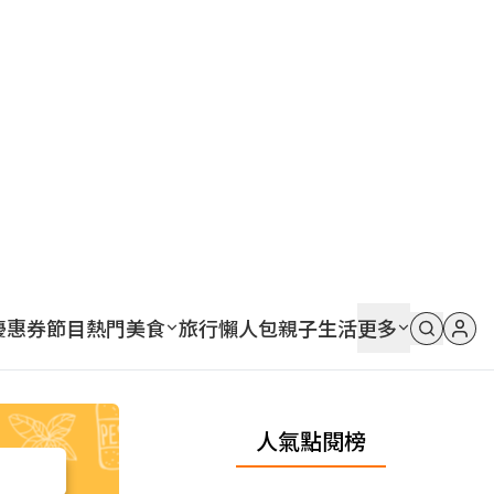
優惠券
節目
熱門
美食
旅行
懶人包
親子
生活
更多
人氣點閱榜