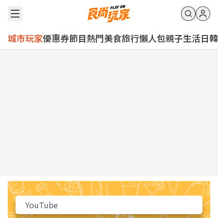
城市玩家
優惠券
節目
熱門
美食
旅行
懶人包
親子
生活
日韓