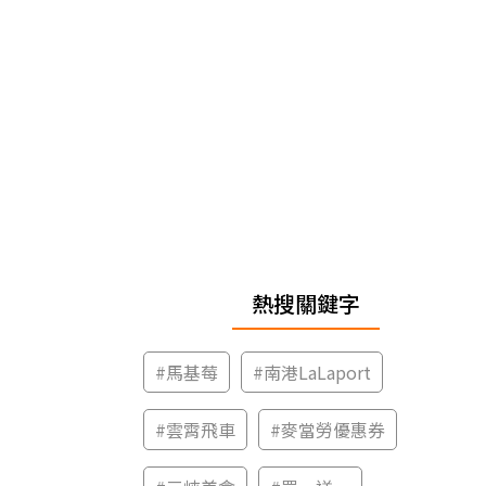
熱搜關鍵字
#
馬基莓
#
南港LaLaport
#
雲霄飛車
#
麥當勞優惠券