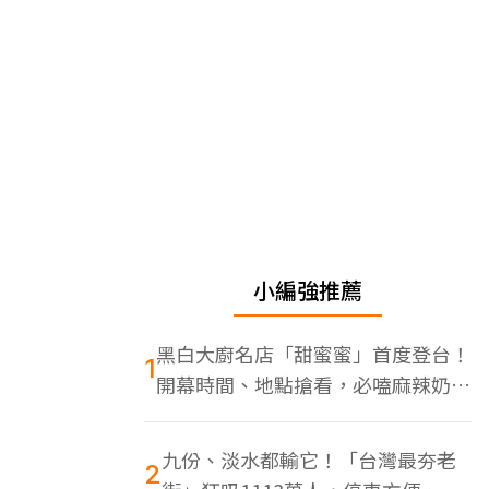
小編強推薦
黑白大廚名店「甜蜜蜜」首度登台！
1
開幕時間、地點搶看，必嗑麻辣奶油
蝦
九份、淡水都輸它！「台灣最夯老
2