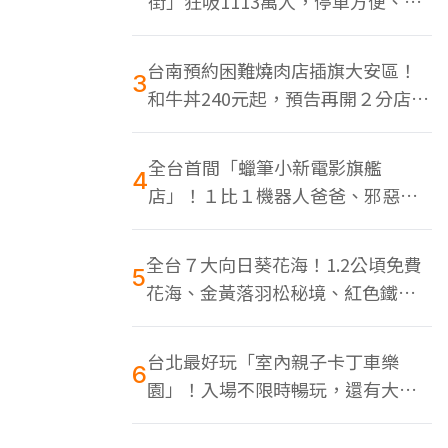
街」狂吸1113萬人，停車方便、特
色美食多
台南預約困難燒肉店插旗大安區！
3
和牛丼240元起，預告再開２分店、
地點曝光
全台首間「蠟筆小新電影旗艦
4
店」！１比１機器人爸爸、邪惡正
男，百款周邊買翻
全台７大向日葵花海！1.2公頃免費
5
花海、金黃落羽松秘境、紅色鐵橋
同框
台北最好玩「室內親子卡丁車樂
6
園」！入場不限時暢玩，還有大螢
幕Switch遊戲區