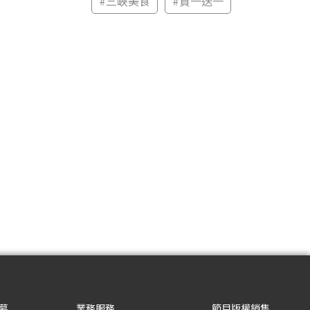
#
三峽美食
#
買一送一
募
業務服務
節目版權銷售