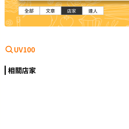
全部
文章
店家
達人
UV100
相關店家