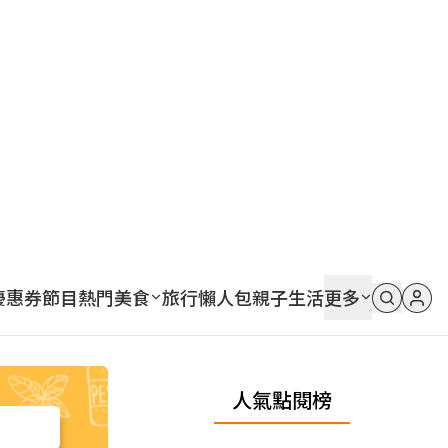
優惠券
節目
熱門
美食
旅行
懶人包
親子
生活
更多
人氣點閱榜