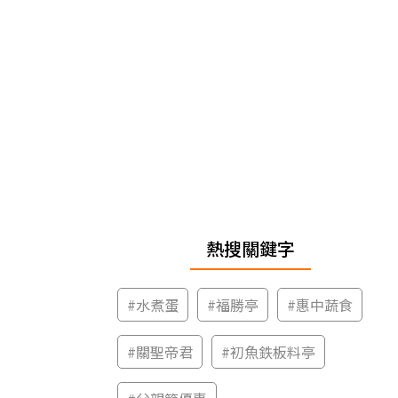
熱搜關鍵字
#
水煮蛋
#
福勝亭
#
惠中蔬食
#
關聖帝君
#
初魚鉄板料亭