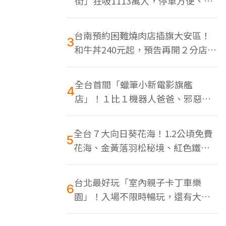
街」狂吸1113萬人，停車方便、特
色美食多
台南預約困難燒肉店插旗大安區！
3
和牛丼240元起，預告再開２分店、
地點曝光
全台首間「蠟筆小新電影旗艦
4
店」！１比１機器人爸爸、邪惡正
男，百款周邊買翻
全台７大向日葵花海！1.2公頃免費
5
花海、金黃落羽松秘境、紅色鐵橋
同框
台北最好玩「室內親子卡丁車樂
6
園」！入場不限時暢玩，還有大螢
幕Switch遊戲區