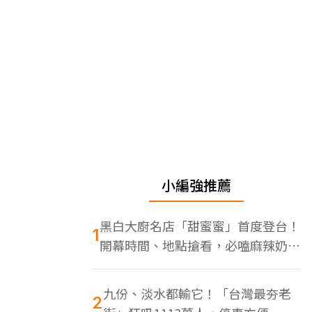
小編強推薦
黑白大廚名店「甜蜜蜜」首度登台！
1
開幕時間、地點搶看，必嗑麻辣奶油
蝦
九份、淡水都輸它！「台灣最夯老
2