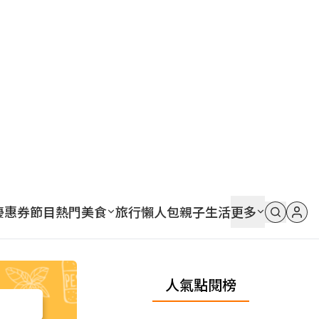
優惠券
節目
熱門
美食
旅行
懶人包
親子
生活
更多
人氣點閱榜