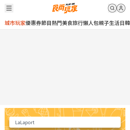
城市玩家
優惠券
節目
熱門
美食
旅行
懶人包
親子
生活
日韓