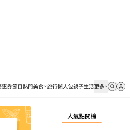
優惠券
節目
熱門
美食
旅行
懶人包
親子
生活
更多
人氣點閱榜