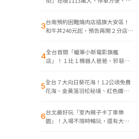
街」狂吸1113萬人，停車方便、特
色美食多
台南預約困難燒肉店插旗大安區！
3
和牛丼240元起，預告再開２分店、
地點曝光
全台首間「蠟筆小新電影旗艦
4
店」！１比１機器人爸爸、邪惡正
男，百款周邊買翻
全台７大向日葵花海！1.2公頃免費
5
花海、金黃落羽松秘境、紅色鐵橋
同框
台北最好玩「室內親子卡丁車樂
6
園」！入場不限時暢玩，還有大螢
幕Switch遊戲區