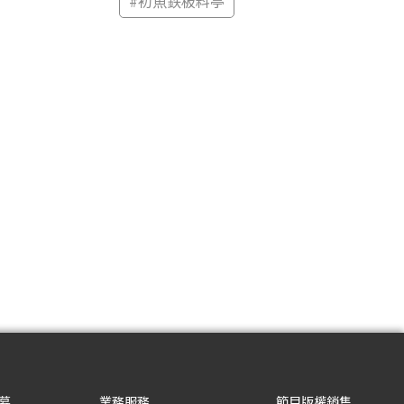
#
初魚鉄板料亭
募
業務服務
節目版權銷售