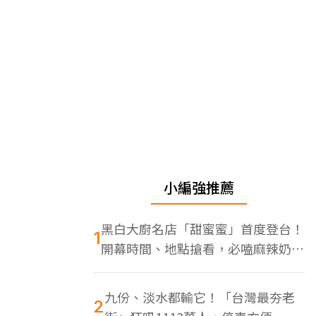
小編強推薦
黑白大廚名店「甜蜜蜜」首度登台！
1
開幕時間、地點搶看，必嗑麻辣奶油
蝦
九份、淡水都輸它！「台灣最夯老
2