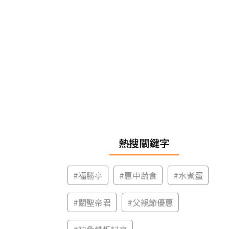
熱搜關鍵字
#
福勝亭
#
惠中蔬食
#
水煮蛋
#
關聖帝君
#
父親節優惠