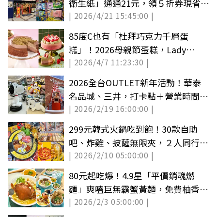
衛生紙」通通21元，領５折券現省
| 2026/4/21 15:45:00 |
3000元
85度C也有「杜拜巧克力千層蛋
糕」！2026母親節蛋糕，Lady
| 2026/4/7 11:23:30 |
M「草莓開心果千層」
2026全台OUTLET新年活動！華泰
名品城、三井，打卡點＋營業時間一
| 2026/2/19 16:00:00 |
次收
299元韓式火鍋吃到飽！30款自助
吧、炸雞、披薩無限夾，２人同行１
| 2026/2/10 05:00:00 |
人半價
80元起吃爆！4.9星「平價銷魂燃
麵」爽嗑巨無霸蟹黃麵，免費柚香小
| 2026/2/3 05:00:00 |
菜無限