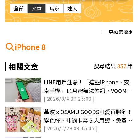
全部
文章
店家
達人
只顯示優惠
iPhone 8
相關文章
搜尋結果
357
筆
LINE用戶注意！「這些iPhone、安
卓手機」11月起無法傳訊，VOOM也
| 2026/8/4 07:25:00 |
將終止
萬波ｘOSAMU GOODS可愛再聯名！
變色杯、伸縮卡套５大周邊，免費杯
| 2026/7/29 09:15:45 |
身快收集