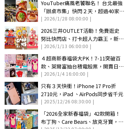
YouTuber痛風老饕聯名！ 台北最強
「辦桌市集」快閃２天，超過40家美
| 2026/1/28 08:00:00 |
食集合
2026三井OUTLET活動！免費逛史
努比快閃店、打卡超人力霸王，新年
| 2026/1/13 06:00:00 |
營業時間曝
４超商新春福袋大PK！7-11突破百
款、萊爾富抽台積電股票，開賣日、
| 2026/1/4 16:00:00 |
價格款式
只有３天快衝！iPhone 17 Pro折
2710元，iPad 、AirPods同步省千元
| 2025/12/26 08:30:00 |
「2026全家新春福袋」42款開箱！
布丁狗、Care Bears、放克牙寶，開