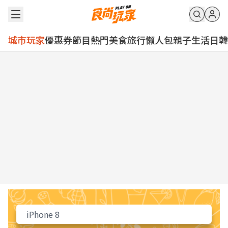
城市玩家
優惠券
節目
熱門
美食
旅行
懶人包
親子
生活
日韓