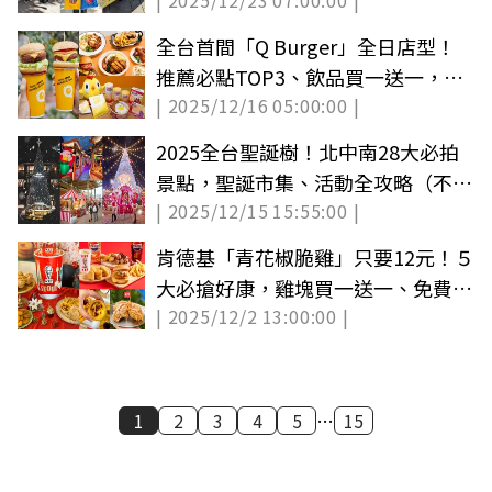
| 2025/12/23 07:00:00 |
賣日、價格
全台首間「Q Burger」全日店型！
推薦必點TOP3、飲品買一送一，加
| 2025/12/16 05:00:00 |
碼送50元
2025全台聖誕樹！北中南28大必拍
景點，聖誕市集、活動全攻略（不斷
| 2025/12/15 15:55:00 |
更新）
肯德基「青花椒脆雞」只要12元！５
大必搶好康，雞塊買一送一、免費送
| 2025/12/2 13:00:00 |
蛋塔
1
2
3
4
5
…
15