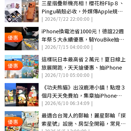
三星摺疊新機亮相！櫻花粉Flip８、
Pingu萌殼必收，外媒傳Apple規劃
| 2026/7/22 22:00:00 |
租賃方案
iPhone換電池省1000元！德誼22週
優惠
年祭５大永續優惠，騎YouBike抽萬
| 2026/7/15 04:00:00 |
元禮
這樣玩日本最高省２萬元！夏日線上
優惠
旅展開跑，天天搶優惠、抽iPhone
| 2026/7/10 05:00:00 |
《功夫熊貓》出沒鹿港小鎮！點燈３
個月天天免費拍，集章抽iPhone
| 2026/6/10 06:34:09 |
17、Dyson
最適合台灣人的郵輪！麗星郵輪「探
優惠
索星號」設施、房型全開箱，常見