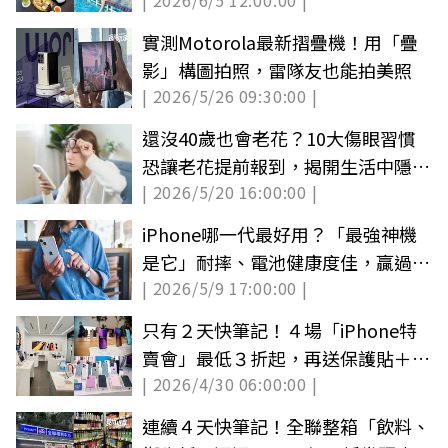
| 2026/6/5 12:00:00 |
Q&A整理
實測Motorola最新摺疊機！用「疊
影」構圖拍照，雷隊友也能拍美照
| 2026/5/26 09:30:00 |
還沒40歲也會老花？10大傷眼習慣
恐讓老花提前報到，揭開生活中隱形
| 2026/5/20 16:00:00 |
地雷
iPhone哪一代最好用？「最強神機
是它」耐摔、電池健康度佳，贏過
| 2026/5/9 17:00:00 |
6S、８
只有２天快筆記！４場「iPhone特
賣會」最低３折起，再送保護貼＋鏡
| 2026/4/30 06:00:00 |
頭貼
連續４天快筆記！全聯整箱「飲料、