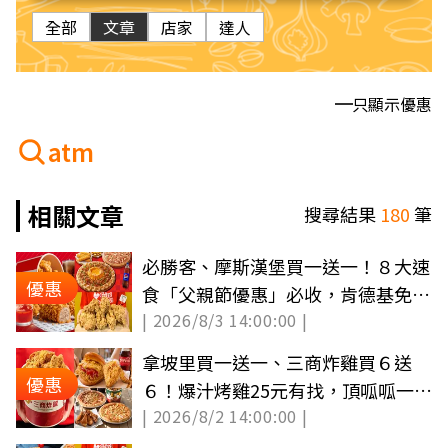
全部
文章
店家
達人
只顯示優惠
atm
相關文章
搜尋結果
180
筆
必勝客、摩斯漢堡買一送一！８大速
優惠
食「父親節優惠」必收，肯德基免費
| 2026/8/3 14:00:00 |
送蛋塔
拿坡里買一送一、三商炸雞買６送
優惠
６！爆汁烤雞25元有找，頂呱呱一斤
| 2026/8/2 14:00:00 |
雞６折