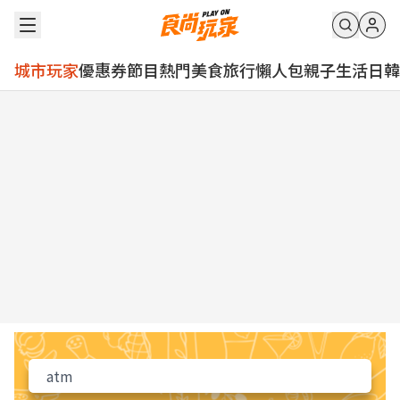
城市玩家
優惠券
節目
熱門
美食
旅行
懶人包
親子
生活
日韓