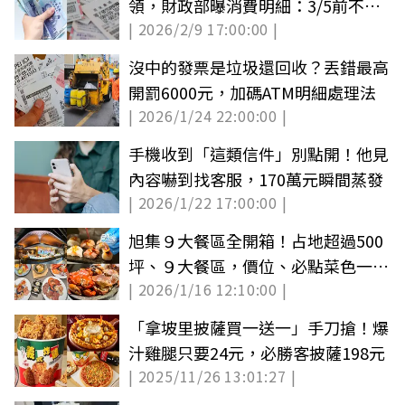
領，財政部曝消費明細：3/5前不領
| 2026/2/9 17:00:00 |
就沒了
沒中的發票是垃圾還回收？丟錯最高
開罰6000元，加碼ATM明細處理法
| 2026/1/24 22:00:00 |
手機收到「這類信件」別點開！他見
內容嚇到找客服，170萬元瞬間蒸發
| 2026/1/22 17:00:00 |
旭集９大餐區全開箱！占地超過500
坪、９大餐區，價位、必點菜色一次
| 2026/1/16 12:10:00 |
收
「拿坡里披薩買一送一」手刀搶！爆
汁雞腿只要24元，必勝客披薩198元
| 2025/11/26 13:01:27 |