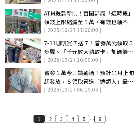
| 2025/11/3 17:00:00 |
ATM提款新制！百間郵局「這時段」
領錢上限縮減至１萬，有錢也領不出
| 2025/10/27 17:00:00 |
來
7-11咖啡買７送７！普發萬元領取５
步驟、「千元放大隨取卡」加碼優惠
| 2025/10/27 10:00:00 |
整理
普發１萬今三讀通過！預計11月上旬
起發放，５領取管道「這類人」最優
| 2025/10/17 06:15:05 |
先拿到
1
2
3
4
5
…
8