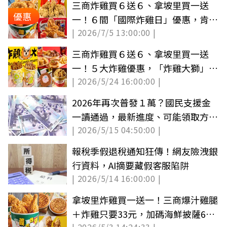
三商炸雞買６送６、拿坡里買一送
優惠
一！６間「國際炸雞日」優惠，肯德
| 2026/7/5 13:00:00 |
基送雞腿
三商炸雞買６送６、拿坡里買一送
一！５大炸雞優惠，「炸雞大獅」超
| 2026/5/24 16:00:00 |
萌聯名快搶
2026年再次普發１萬？國民支援金
一讀通過，最新進度、可能領取方式
| 2026/5/15 04:50:00 |
一覽
報稅季假退稅通知狂傳！網友險洩銀
行資料，AI摘要藏假客服陷阱
| 2026/5/14 16:00:00 |
拿坡里炸雞買一送一！三商爆汁雞腿
＋炸雞只要33元，加碼海鮮披薩66