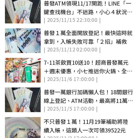
普發ATM領現11/17開跑！LINE「一
鍵查找機台」不迷路，小心４狀況無
| 2025/11/15 22:30:00 |
法領
普發１萬全面開放登記！最快這時就
拿到，入帳失敗可靠「２招」補救
| 2025/11/12 02:00:00 |
7-11茶飲買10送10！超商普發萬元
＋週末優惠，小七推迷你火鍋、全家
| 2025/11/6 17:00:00 |
奶昔買一送一
普發一萬銀行加碼懶人包！18間銀行
線上登記、ATM活動，最高將11萬元
| 2025/11/5 17:00:00 |
帶回家
不只普發１萬！11月19筆補助將陸
續入帳，這類人一次可領39522元