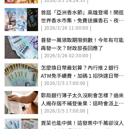
| 2026/5/3 14:24:33 |
元（中獎公布）
首屆「亞洲香水節」高雄登場！開逛
世界香水市集，免費送擴香石、夜市
| 2026/3/26 11:00:00 |
券
普發一萬領取期限倒數！今年有可能
再發一次？財政部長回應了
| 2026/3/26 02:30:00 |
怎麼換日幣最划算？內行推２銀行
ATM免手續費，加碼１招快速日幣換
| 2026/3/5 17:00:00 |
算台幣
郵局銀行簿子太久沒刷會怎樣？過來
人揭存摺不補登後果：這時會派上用
| 2026/3/5 17:00:00 |
場
買菜也能中獎！這發票中千萬卻沒人