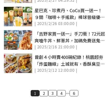
| 2025/2/27 04:29:52 |
度C咖啡25元
星巴克、珍煮丹、CoCo買一送一！
９間「咖啡＋手搖飲」棒球晉級優惠
| 2025/2/26 03:00:00 |
包
「吉野家買一送一」手刀衝！72元起
爽嗑牛丼、鮮蔥丼，加碼免費送鬼滅
| 2025/2/16 21:00:00 |
陶瓷碗
曾創４小時賣400碗紀錄！桃園超夯
「炸蛋麵線」土城就有，香酥臭豆腐
| 2025/2/12 12:00:00 |
會噴汁
1
2
3
4
…
6