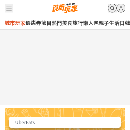
城市玩家
優惠券
節目
熱門
美食
旅行
懶人包
親子
生活
日韓