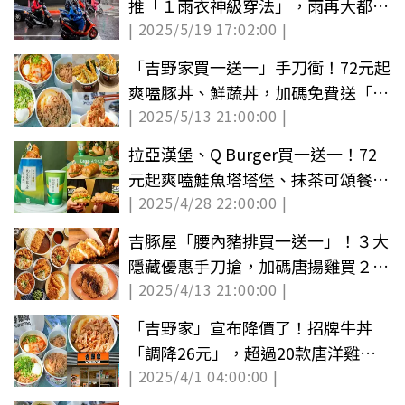
推「１雨衣神級穿法」，雨再大都不
| 2025/5/19 17:02:00 |
用怕
「吉野家買一送一」手刀衝！72元起
爽嗑豚丼、鮮蔬丼，加碼免費送「綜
| 2025/5/13 21:00:00 |
合天婦羅」
拉亞漢堡、Q Burger買一送一！72
元起爽嗑鮭魚塔塔堡、抹茶可頌餐，
| 2025/4/28 22:00:00 |
必搶鯊魚拿鐵
吉豚屋「腰內豬排買一送一」！３大
隱藏優惠手刀搶，加碼唐揚雞買２送
| 2025/4/13 21:00:00 |
２
「吉野家」宣布降價了！招牌牛丼
「調降26元」，超過20款唐洋雞
| 2025/4/1 04:00:00 |
丼、咖哩飯都有