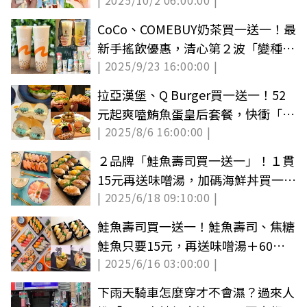
| 2025/10/2 06:00:00 |
青山免費喝
CoCo、COMEBUY奶茶買一送一！最
新手搖飲優惠，清心第２波「變種吉
| 2025/9/23 16:00:00 |
娃娃」
拉亞漢堡、Q Burger買一送一！52
元起爽嗑鮪魚蛋皇后套餐，快衝「這
| 2025/8/6 16:00:00 |
分店」88折
２品牌「鮭魚壽司買一送一」！１貫
15元再送味噌湯，加碼海鮮丼買一送
| 2025/6/18 09:10:00 |
一
鮭魚壽司買一送一！鮭魚壽司、焦糖
鮭魚只要15元，再送味噌湯＋60元
| 2025/6/16 03:00:00 |
優惠券
下雨天騎車怎麼穿才不會濕？過來人