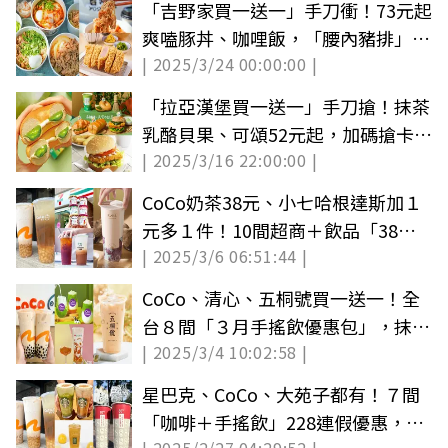
「吉野家買一送一」手刀衝！73元起
爽嗑豚丼、咖哩飯，「腰內豬排」現
| 2025/3/24 00:00:00 |
折50元
「拉亞漢堡買一送一」手刀搶！抹茶
乳酪貝果、可頌52元起，加碼搶卡啦
| 2025/3/16 22:00:00 |
雞腿堡
CoCo奶茶38元、小七哈根達斯加１
元多１件！10間超商＋飲品「38婦
| 2025/3/6 06:51:44 |
女節優惠」
CoCo、清心、五桐號買一送一！全
台８間「３月手搖飲優惠包」，抹茶
| 2025/3/4 10:02:58 |
飲10元喝
星巴克、CoCo、大苑子都有！７間
「咖啡＋手搖飲」228連假優惠，85