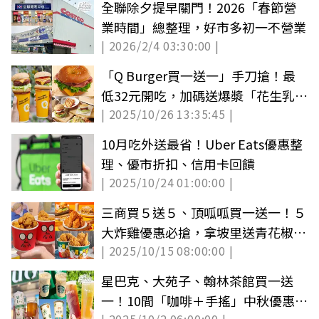
全聯除夕提早關門！2026「春節營
業時間」總整理，好市多初一不營業
| 2026/2/4 03:30:00 |
「Q Burger買一送一」手刀搶！最
低32元開吃，加碼送爆漿「花生乳酪
| 2025/10/26 13:35:45 |
貝果」
10月吃外送最省！Uber Eats優惠整
理、優市折扣、信用卡回饋
| 2025/10/24 01:00:00 |
三商買５送５、頂呱呱買一送一！５
大炸雞優惠必搶，拿坡里送青花椒雞
| 2025/10/15 08:00:00 |
翅
星巴克、大苑子、翰林茶館買一送
一！10間「咖啡＋手搖」中秋優惠，