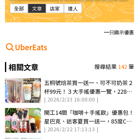
全部
文章
店家
達人
只顯示優惠
UberEats
相關文章
搜尋結果
142
筆
五桐號焙茶買一送一、可不可奶茶２
杯99元！３大手搖優惠一覽，228連
| 2026/2/23 16:00:00 |
假繼續喝
開工14間「咖啡＋手搖飲」優惠包！
星巴克、迷客夏買一送一，85度C奶
| 2026/2/22 17:13:13 |
茶35折