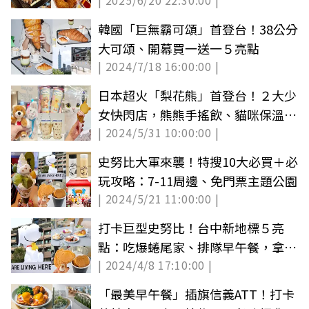
| 2025/6/20 22:30:00 |
韓國「巨無霸可頌」首登台！38公分
大可頌、開幕買一送一５亮點
| 2024/7/18 16:00:00 |
日本超火「梨花熊」首登台！２大少
女快閃店，熊熊手搖飲、貓咪保溫杯
| 2024/5/31 10:00:00 |
８亮點
史努比大軍來襲！特搜10大必買＋必
玩攻略：7-11周邊、免門票主題公園
| 2024/5/21 11:00:00 |
打卡巨型史努比！台中新地標５亮
點：吃爆蜷尾家、排隊早午餐，拿史
| 2024/4/8 17:10:00 |
努比周邊
「最美早午餐」插旗信義ATT！打卡