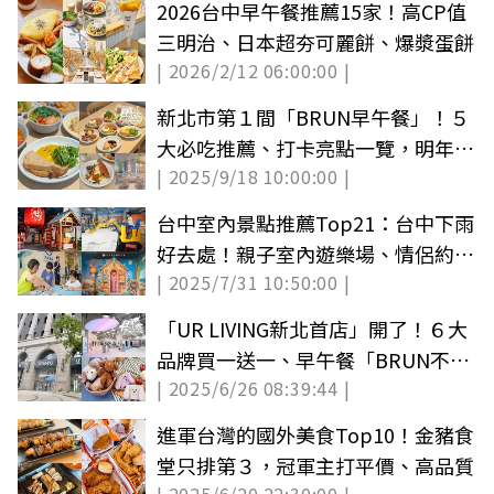
2026台中早午餐推薦15家！高CP值
三明治、日本超夯可麗餅、爆漿蛋餅
| 2026/2/12 06:00:00 |
新北市第１間「BRUN早午餐」！５
大必吃推薦、打卡亮點一覽，明年展
| 2025/9/18 10:00:00 |
店計畫曝
台中室內景點推薦Top21：台中下雨
好去處！親子室內遊樂場、情侶約
| 2025/7/31 10:50:00 |
會、免費景點
「UR LIVING新北首店」開了！６大
品牌買一送一、早午餐「BRUN不
| 2025/6/26 08:39:44 |
然」進駐
進軍台灣的國外美食Top10！金豬食
堂只排第３，冠軍主打平價、高品質