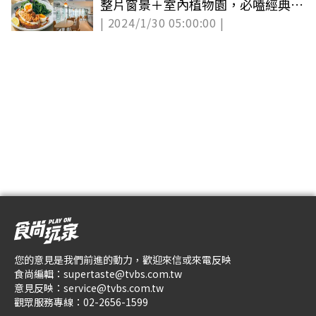
整片窗景＋室內植物園，必嗑經典嫩
| 2024/1/30 05:00:00 |
蛋
您的意見是我們前進的動力，歡迎來信或來電反映
食尚編輯：
supertaste@tvbs.com.tw
意見反映：
service@tvbs.com.tw
觀眾服務專線：
02-2656-1599