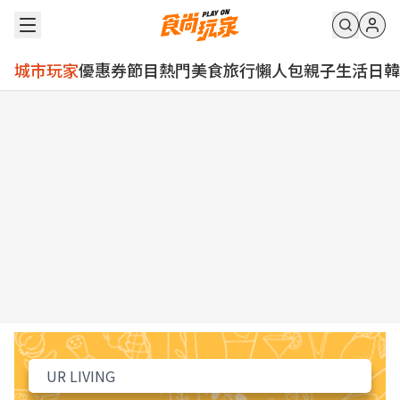
城市玩家
優惠券
節目
熱門
美食
旅行
懶人包
親子
生活
日韓