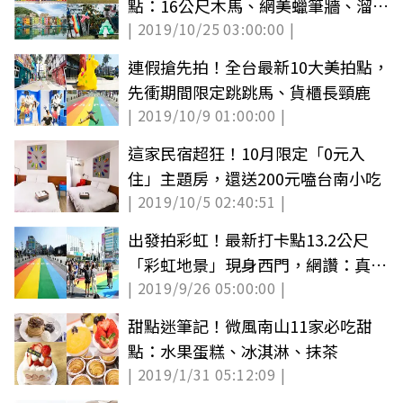
點：16公尺木馬、網美蠟筆牆、溜滑
| 2019/10/25 03:00:00 |
梯樂園
連假搶先拍！全台最新10大美拍點，
先衝期間限定跳跳馬、貨櫃長頸鹿
| 2019/10/9 01:00:00 |
這家民宿超狂！10月限定「0元入
住」主題房，還送200元嗑台南小吃
| 2019/10/5 02:40:51 |
出發拍彩虹！最新打卡點13.2公尺
「彩虹地景」現身西門，網讚：真的
| 2019/9/26 05:00:00 |
很感動
甜點迷筆記！微風南山11家必吃甜
點：水果蛋糕、冰淇淋、抹茶
| 2019/1/31 05:12:09 |