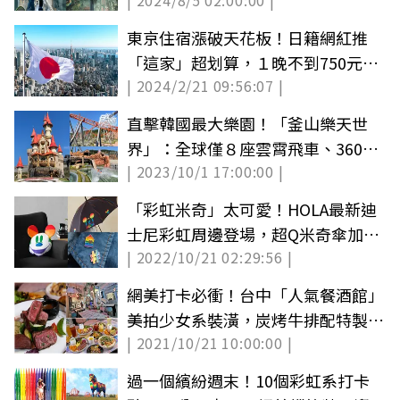
| 2024/8/5 02:00:00 |
步雲端
東京住宿漲破天花板！日籍網紅推
「這家」超划算，１晚不到750元還
| 2024/2/21 09:56:07 |
有桑拿
直擊韓國最大樂園！「釜山樂天世
界」：全球僅８座雲霄飛車、360度
| 2023/10/1 17:00:00 |
巨型鞦韆
「彩虹米奇」太可愛！HOLA最新迪
士尼彩虹周邊登場，超Q米奇傘加購
| 2022/10/21 02:29:56 |
必收
網美打卡必衝！台中「人氣餐酒館」
美拍少女系裝潢，炭烤牛排配特製醬
| 2021/10/21 10:00:00 |
超對味
過一個繽紛週末！10個彩虹系打卡