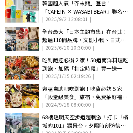
韓國超人氣「芥末熊」登台！
「CAFE!N × WASABI BEAR」聯名餐
| 2025/9/2 12:08:01 |
點、周邊一次看
全台最大「日本主題市集」在台北！
超過110間品牌，文創小物、日式美
| 2025/6/10 10:30:00 |
食都有
吃到飽控必衝２家！50道南洋料理吃
到飽、加碼「指定時段」買一送一
| 2025/1/15 02:19:26 |
爽嗑自助吧吃到飽！吃貨必訪５家
「殿堂級美食」旅宿，免費抽好禮住
| 2024/9/18 08:00:00 |
宿券(中獎公布)
68樓透明天空步道超刺激！打卡「檳
城的101」觀景台，夕陽時刻彷彿漫