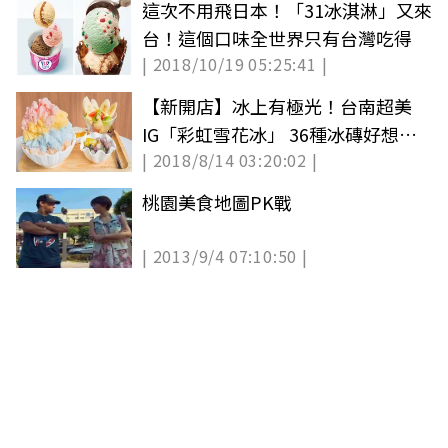
這次不用飛日本！「31冰淇淋」又來
台！這個口味全世界只有台灣吃得
| 2018/10/19 05:25:41 |
【新開店】冰上有極光！台南超美
IG「彩虹雪花冰」 36種冰磚好想都
| 2018/8/14 03:20:02 |
吃上一輪
桃園美食地圖PK戰
| 2013/9/4 07:10:50 |