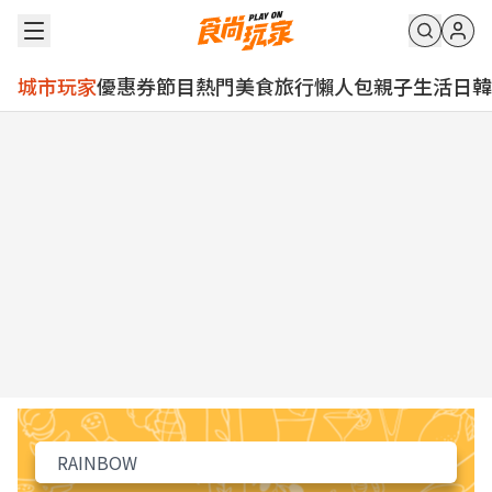
城市玩家
優惠券
節目
熱門
美食
旅行
懶人包
親子
生活
日韓