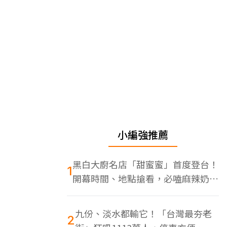
小編強推薦
黑白大廚名店「甜蜜蜜」首度登台！
1
開幕時間、地點搶看，必嗑麻辣奶油
蝦
九份、淡水都輸它！「台灣最夯老
2