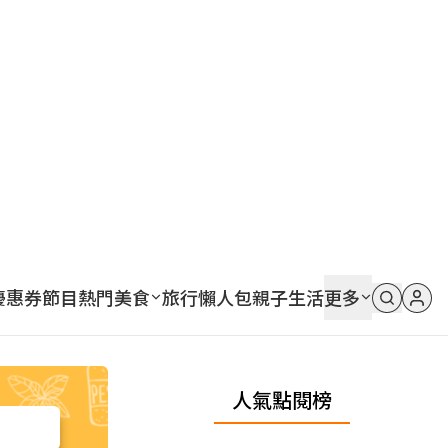
優惠券
節目
熱門
美食
旅行
懶人包
親子
生活
更多
人氣點閱榜