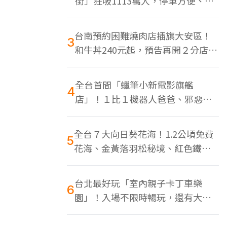
街」狂吸1113萬人，停車方便、特
色美食多
台南預約困難燒肉店插旗大安區！
3
和牛丼240元起，預告再開２分店、
地點曝光
全台首間「蠟筆小新電影旗艦
4
店」！１比１機器人爸爸、邪惡正
男，百款周邊買翻
全台７大向日葵花海！1.2公頃免費
5
花海、金黃落羽松秘境、紅色鐵橋
同框
台北最好玩「室內親子卡丁車樂
6
園」！入場不限時暢玩，還有大螢
幕Switch遊戲區