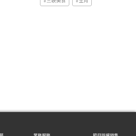
#
三峽美食
#
生肖
募
業務服務
節目版權銷售