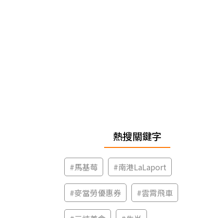
熱搜關鍵字
#
馬基莓
#
南港LaLaport
#
麥當勞優惠券
#
雲霄飛車