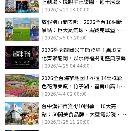
上劇場、玩親子水樂園，迪士尼嘉年
| 2026/5/22 13:00:00 |
華免費拍
放假別再問去哪！2026全台16個新
景點：巨大氦氣球、馬賽克城堡、小
| 2026/5/5 07:20:00 |
白狐抱抱
2026桃園龍岡米干節登場！異域文
化齊聚龍岡，以水傳福揭開盛典序幕
| 2026/4/25 04:44:00 |
2026全台海芋地圖！桃園14萬株彩
色花海美瘋，竹子湖、福壽山高山仙
| 2026/4/4 02:00:00 |
境一次看
台中漢神百貨4/10開幕！10大亮
點：50間美食品牌、大型電影院、免
| 2026/3/25 11:20:00 |
費接駁車