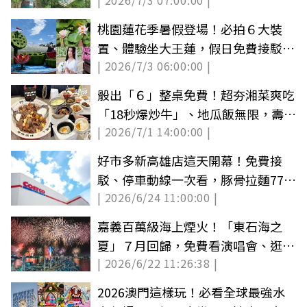
| 2026/7/3 07:00:00 |
一日玩透透
桃園蓮花季暑假登場！必拍６大裝
置、體驗坐大王蓮，假日免費接駁班
| 2026/7/3 06:00:00 |
次一次看
骰出「６」整桌免費！超夯湘菜爽吃
「18秒爆炒牛」、地瓜飯無限，壽星
| 2026/7/1 14:00:00 |
送鮑魚
好市多新高雄店這天開幕！免費接
駁、停車動線一次看，豚骨拉麵77折
| 2026/6/24 11:00:00 |
快搶
嘉義百萬級海上煙火！「東石海之
夏」７月回歸，免費看演唱會、逛美
| 2026/6/22 11:26:38 |
食市集
2026澳門這樣玩！必看全球最強水