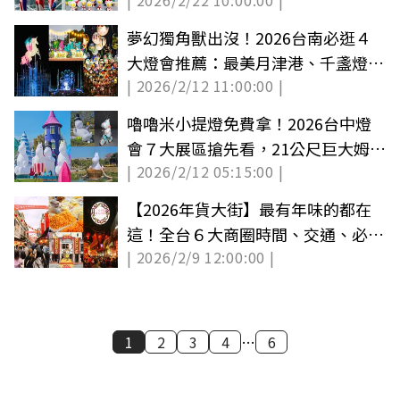
| 2026/2/22 10:00:00 |
燈免費拿
夢幻獨角獸出沒！2026台南必逛４
大燈會推薦：最美月津港、千盞燈籠
| 2026/2/12 11:00:00 |
海
嚕嚕米小提燈免費拿！2026台中燈
會７大展區搶先看，21公尺巨大姆明
| 2026/2/12 05:15:00 |
出沒
【2026年貨大街】最有年味的都在
這！全台６大商圈時間、交通、必買
| 2026/2/9 12:00:00 |
全攻略
1
2
3
4
…
6