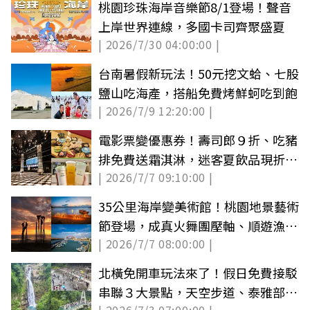
桃園珍珠海岸音樂節8/1登場！聲音
上岸世界連線，多國卡司齊聚盛夏
| 2026/7/30 04:00:00 |
台南暑假新玩法！50元挖文蛤、七股
鹽山吃海產，搭船免費烤鮮蚵吃到飽
| 2026/7/9 12:20:00 |
電影票變優惠券！壽司郎９折、吃豬
排免費送霜淇淋，迷客夏飲品現折５
| 2026/7/7 09:10:00 |
元
35公里海岸變美術館！桃園地景藝術
節登場，成真火舞團壓軸、順遊漁港
| 2026/7/7 08:00:00 |
聽音樂
北橫免開車玩法來了！假日免費接駁
串聯３大景點，天空步道、泰雅部落