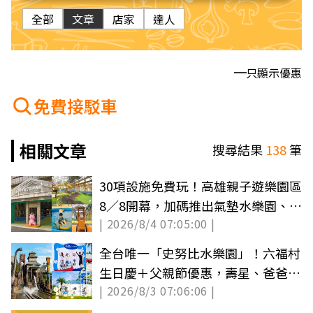
全部
文章
店家
達人
只顯示優惠
免費接駁車
相關文章
搜尋結果
138
筆
30項設施免費玩！高雄親子遊樂園區
8／8開幕，加碼推出氣墊水樂園、美
| 2026/8/4 07:05:00 |
食市集
全台唯一「史努比水樂園」！六福村
生日慶＋父親節優惠，壽星、爸爸免
| 2026/8/3 07:06:06 |
費入園