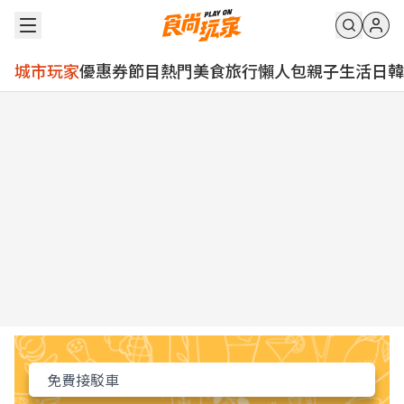
城市玩家
優惠券
節目
熱門
美食
旅行
懶人包
親子
生活
日韓