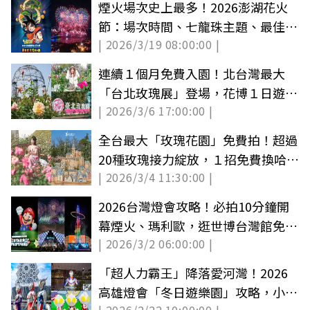
煙火場次史上最多！2026澎湖花火
節：場次時間、七龍珠主題、最佳觀
| 2026/3/19 08:00:00 |
賞點推薦
連續１個月免費入園！北台灣最大
「台北玫瑰展」登場，花博１日遊景
| 2026/3/6 17:00:00 |
點＋美食推薦
全台最大「玫瑰花園」免費拍！超過
20種玫瑰接力綻放，１招免費換哈根
| 2026/3/4 11:30:00 |
達斯
2026台灣燈會攻略！必拍10分鐘開
幕煙火、瑪利歐，逛世博台灣館免費
| 2026/3/2 06:00:00 |
拿提燈
「超人力霸王」降落愛河灣！2026
高雄燈會「冬日遊樂園」攻略，小提