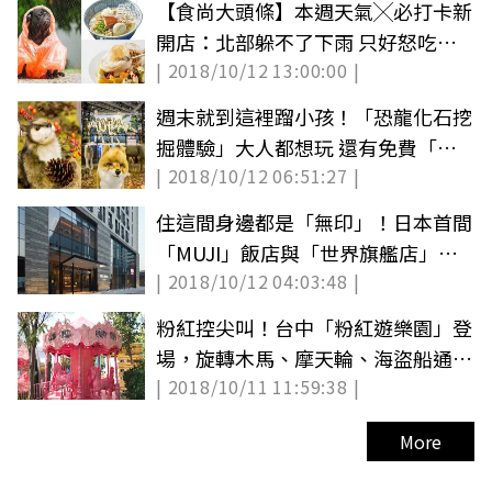
【食尚大頭條】本週天氣╳必打卡新
開店：北部躲不了下雨 只好怒吃美
| 2018/10/12 13:00:00 |
食
週末就到這裡蹓小孩！「恐龍化石挖
掘體驗」大人都想玩 還有免費「擬
| 2018/10/12 06:51:27 |
真動物展」
住這間身邊都是「無印」！日本首間
「MUJI」飯店與「世界旗艦店」都
| 2018/10/12 04:03:48 |
將開在這
粉紅控尖叫！台中「粉紅遊樂園」登
場，旋轉木馬、摩天輪、海盜船通通
| 2018/10/11 11:59:38 |
被草莓牛奶色包圍
More