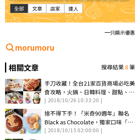
全部
文章
店家
達人
只顯示優惠
morumoru
相關文章
搜尋結果
8
筆
手刀收藏！全台21家百貨商場必吃美
食攻略，火鍋、日韓料理、甜點、人
| 2018/10/26 10:33:20 |
氣美食都在這！
捨不得下手！「米奇90週年」聯名
Black as Chocolate，獨家口味「海
| 2018/10/15 02:00:00 |
鹽之心慕斯」