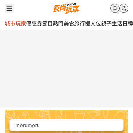
城市玩家
優惠券
節目
熱門
美食
旅行
懶人包
親子
生活
日韓