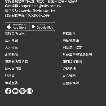
您的意見是我們前進的動力，歡迎來信或來電反映
食尚編輯：
supertaste@tvbs.com.tw
意見反映：
service@tvbs.com.tw
觀眾服務專線：
02-2656-1599
關於食尚玩家
業務服務
公司介紹
隱私權政策
人才招募
網站使用協定
企業動態
數位廣告與贊助政策
優惠券店家招募
節目版權銷售
創作者招募
公開招標
節目表
官方聲明
版權宣告
星藝象娛樂