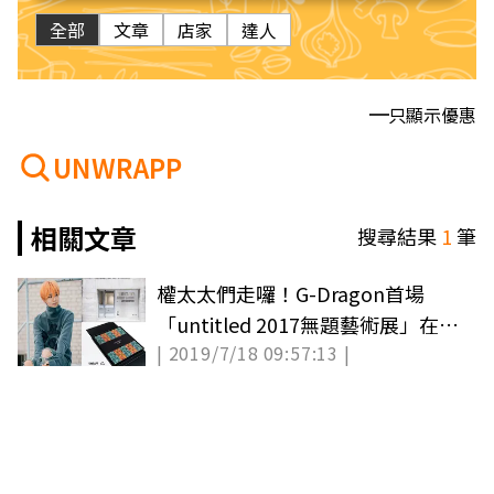
全部
文章
店家
達人
只顯示優惠
UNWRAPP
相關文章
搜尋結果
1
筆
權太太們走囉！G-Dragon首場
「untitled 2017無題藝術展」在台
| 2019/7/18 09:57:13 |
北，第一波展品公開