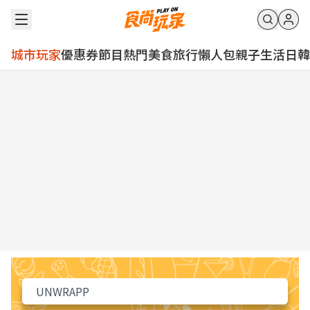
城市玩家
優惠券
節目
熱門
美食
旅行
懶人包
親子
生活
日韓