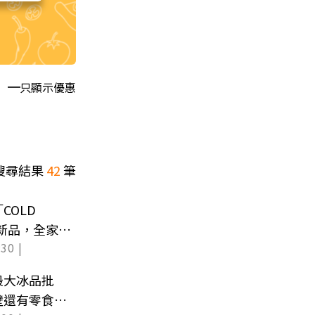
只顯示優惠
搜尋結果
42
筆
COLD
年新品，全家
30 |
最大冰品批
壁還有零食好