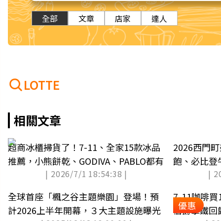
全部
文章
店家
達人
LOTTE
相關文章
超商冰櫃掃貨了！7-11、全家15款冰品
2026西門
推薦，小熊餅乾、GODIVA、PABLO都有
飽、必比登
| 2026/7/1 18:54:38 |
| 2
全球首座「楓之谷主題樂園」登場！預
7-11咖啡
優惠
計2026上半年開幕，３大主題設施曝光
伯爵拿鐵回