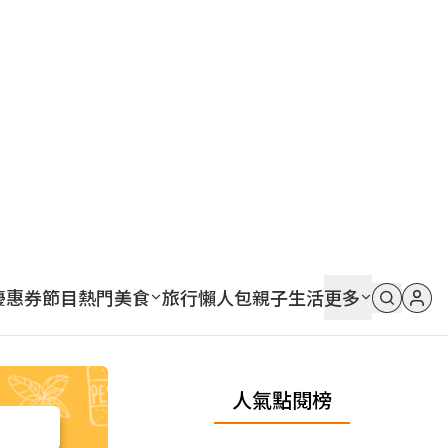
優惠券
節目
熱門
美食
旅行
懶人包
親子
生活
更多
人氣點閱榜