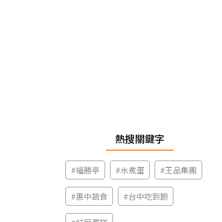
熱搜關鍵字
#
福勝亭
#
水煮蛋
#
王品集團
#
惠中蔬食
#
台中吃到飽