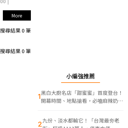
00 |
More
搜尋結果
0
筆
搜尋結果
0
筆
小編強推薦
黑白大廚名店「甜蜜蜜」首度登台！
1
開幕時間、地點搶看，必嗑麻辣奶油
蝦
九份、淡水都輸它！「台灣最夯老
2