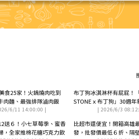
町美食25家！火鍋燒肉吃到
布丁狗冰淇淋杯有屁屁！「
牛肉麵、最強排隊滷肉飯
STONEｘ布丁狗」30週
026/6/11 14:00:00 |
| 2026/6/3 08:12:
ICC新品同步吃
買12送６！小七草莓季、蜜香
比超市還便宜！開箱高雄
歸，全家推棉花糖巧克力飲
發，批發價最低６折、隔