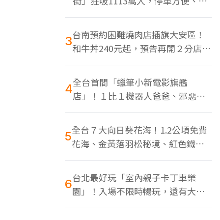
街」狂吸1113萬人，停車方便、特
色美食多
台南預約困難燒肉店插旗大安區！
3
和牛丼240元起，預告再開２分店、
地點曝光
全台首間「蠟筆小新電影旗艦
4
店」！１比１機器人爸爸、邪惡正
男，百款周邊買翻
全台７大向日葵花海！1.2公頃免費
5
花海、金黃落羽松秘境、紅色鐵橋
同框
台北最好玩「室內親子卡丁車樂
6
園」！入場不限時暢玩，還有大螢
幕Switch遊戲區