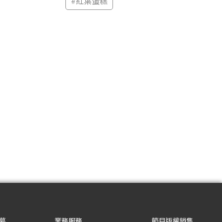
#
紅葉蛋糕
募
業務服務
節目版權銷售