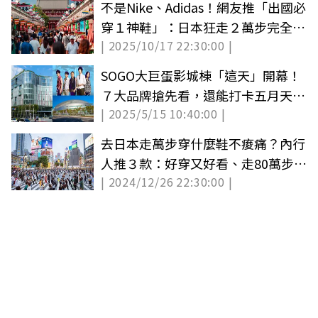
不是Nike、Adidas！網友推「出國必
穿１神鞋」：日本狂走２萬步完全不
| 2025/10/17 22:30:00 |
腳痛
SOGO大巨蛋影城棟「這天」開幕！
７大品牌搶先看，還能打卡五月天特
| 2025/5/15 10:40:00 |
展
去日本走萬步穿什麼鞋不痠痛？內行
人推３款：好穿又好看、走80萬步沒
| 2024/12/26 22:30:00 |
問題