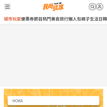
城市玩家
優惠券
節目
熱門
美食
旅行
懶人包
親子
生活
日韓