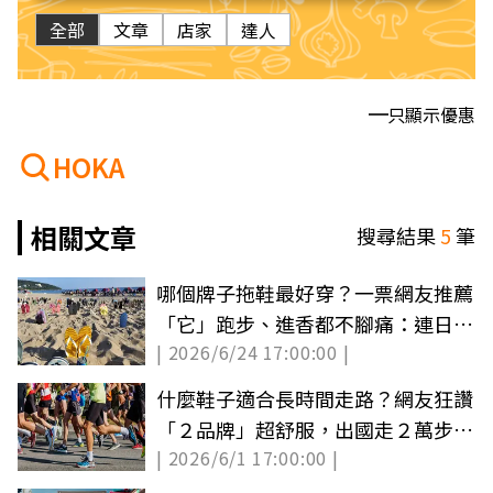
全部
文章
店家
達人
只顯示優惠
HOKA
相關文章
搜尋結果
5
筆
哪個牌子拖鞋最好穿？一票網友推薦
「它」跑步、進香都不腳痛：連日本
| 2026/6/24 17:00:00 |
人也愛
什麼鞋子適合長時間走路？網友狂讚
「２品牌」超舒服，出國走２萬步也
| 2026/6/1 17:00:00 |
不腳痛