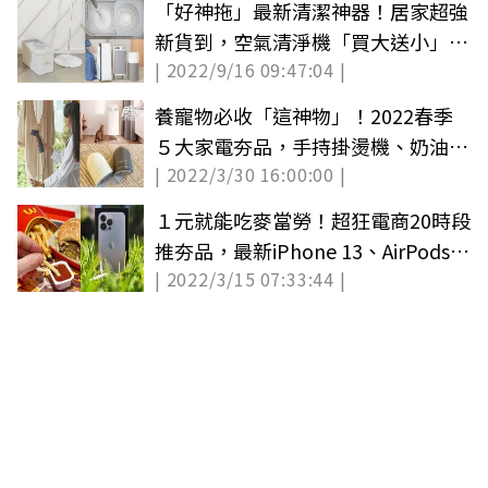
「好神拖」最新清潔神器！居家超強
新貨到，空氣清淨機「買大送小」現
| 2022/9/16 09:47:04 |
省萬元
養寵物必收「這神物」！2022春季
５大家電夯品，手持掛燙機、奶油色
| 2022/3/30 16:00:00 |
果汁機美翻
１元就能吃麥當勞！超狂電商20時段
推夯品，最新iPhone 13、AirPods只
| 2022/3/15 07:33:44 |
要３元