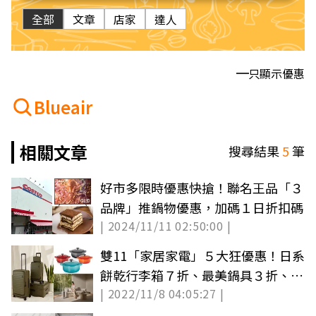
全部
文章
店家
達人
只顯示優惠
Blueair
相關文章
搜尋結果
5
筆
好市多限時優惠快搶！聯名王品「３
品牌」推鍋物優惠，加碼１日折扣碼
| 2024/11/11 02:50:00 |
雙11「家居家電」５大狂優惠！日系
餅乾行李箱７折、最美鍋具３折、滿
| 2022/11/8 04:05:27 |
萬送千