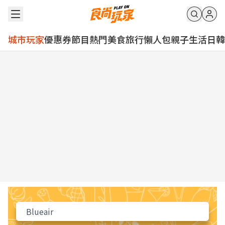
城市玩家
優惠券
節目
熱門
美食
旅行
懶人包
親子
生活
日韓