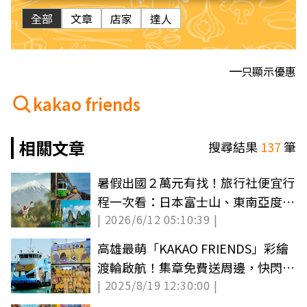
全部
文章
店家
達人
只顯示優惠
kakao friends
相關文章
搜尋結果
137
筆
暑假出國２萬元有找！旅行社便宜行
程一次看：日本富士山、東南亞度假
| 2026/6/12 05:10:39 |
免３萬
高雄最萌「KAKAO FRIENDS」彩繪
渡輪啟航！集章免費送周邊，快閃
| 2025/8/19 12:30:00 |
店、航班公開