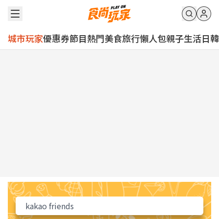
城市玩家
優惠券
節目
熱門
美食
旅行
懶人包
親子
生活
日韓