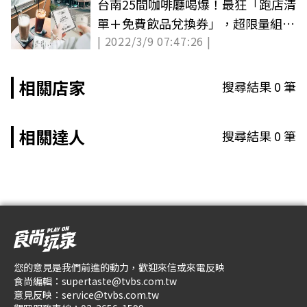
台南25間咖啡廳喝爆！最狂「跑店清
單＋免費飲品兌換券」，超限量組合
| 2022/3/9 07:47:26 |
快收
相關店家
搜尋結果
0
筆
相關達人
搜尋結果
0
筆
您的意見是我們前進的動力，歡迎來信或來電反映
食尚編輯：
supertaste@tvbs.com.tw
意見反映：
service@tvbs.com.tw