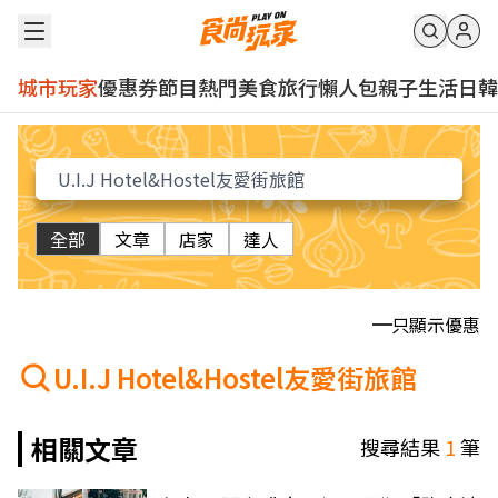
城市玩家
優惠券
節目
熱門
美食
旅行
懶人包
親子
生活
日韓
全部
文章
店家
達人
只顯示優惠
U.I.J Hotel&Hostel友愛街旅館
相關文章
搜尋結果
1
筆