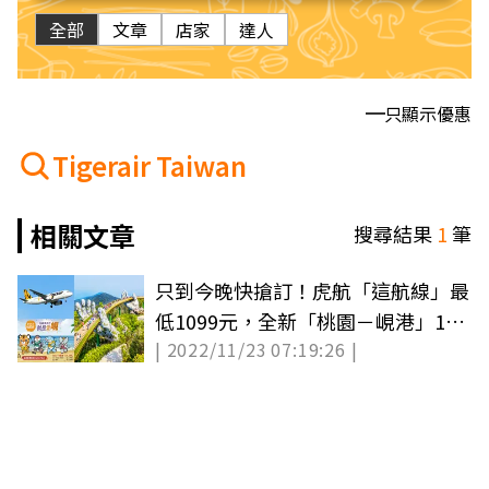
全部
文章
店家
達人
只顯示優惠
Tigerair Taiwan
相關文章
搜尋結果
1
筆
只到今晚快搶訂！虎航「這航線」最
低1099元，全新「桃園－峴港」12
| 2022/11/23 07:19:26 |
月開航