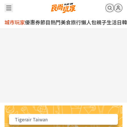
城市玩家
優惠券
節目
熱門
美食
旅行
懶人包
親子
生活
日韓