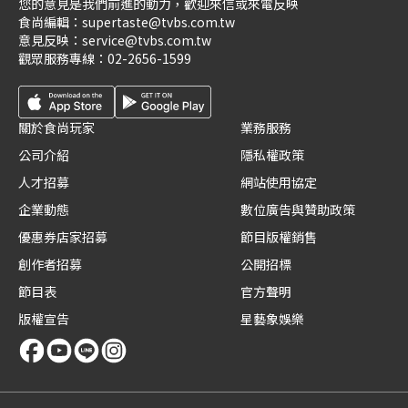
您的意見是我們前進的動力，歡迎來信或來電反映
食尚編輯：
supertaste@tvbs.com.tw
意見反映：
service@tvbs.com.tw
觀眾服務專線：
02-2656-1599
關於食尚玩家
業務服務
公司介紹
隱私權政策
人才招募
網站使用協定
企業動態
數位廣告與贊助政策
優惠券店家招募
節目版權銷售
創作者招募
公開招標
節目表
官方聲明
版權宣告
星藝象娛樂