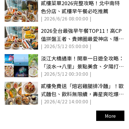
貳樓菜單2026完整攻略！北中南特
色分店、貳樓早午餐必吃推薦
| 2026/6/26 08:00:00 |
2026全台最強早午餐TOP11！高CP
值拼盤王者、貴婦圈最愛神店、隱藏
| 2026/5/12 05:00:00 |
版老宅
淡江大橋通車！開車一日遊全攻略：
「淡水→八里」景點美食、夕陽打卡
| 2026/5/12 00:30:00 |
懶人包
貳樓免費送「熔岩雞腿排冷麵」！歐
式麵包、飲料無限續，壽星爽吃爆漿
| 2026/4/22 14:00:00 |
布朗尼
More