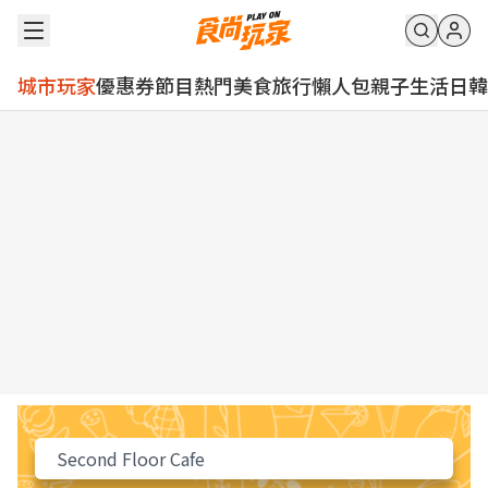
城市玩家
優惠券
節目
熱門
美食
旅行
懶人包
親子
生活
日韓