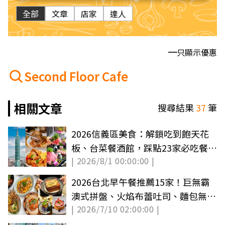
全部
文章
店家
達人
只顯示優惠
Second Floor Cafe
相關文章
搜尋結果
37
筆
2026信義區美食：解鎖吃到飽天花
板、台菜餐酒館，踩點23家必吃餐
| 2026/8/1 00:00:00 |
廳！
2026台北早午餐推薦15家！巨無霸
澳式拼盤、火焰布蕾吐司、麵包無限
| 2026/7/10 02:00:00 |
續到飽