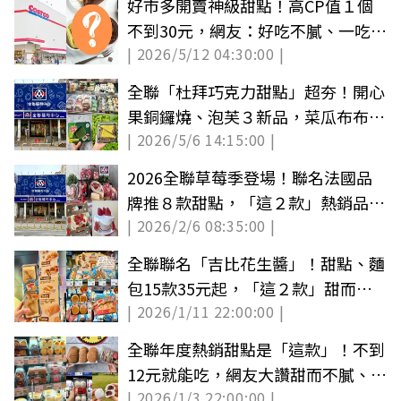
好市多開賣神級甜點！高CP值１個
不到30元，網友：好吃不膩、一吃停
| 2026/5/12 04:30:00 |
不下來
全聯「杜拜巧克力甜點」超夯！開心
果銅鑼燒、泡芙３新品，菜瓜布布蕾
| 2026/5/6 14:15:00 |
也要吃
2026全聯草莓季登場！聯名法國品
牌推８款甜點，「這２款」熱銷品項
| 2026/2/6 08:35:00 |
也回歸
全聯聯名「吉比花生醬」！甜點、麵
包15款35元起，「這２款」甜而不
| 2026/1/11 22:00:00 |
膩大受好評
全聯年度熱銷甜點是「這款」！不到
12元就能吃，網友大讚甜而不膩、
| 2026/1/3 22:00:00 |
CP值高