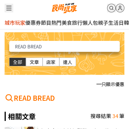
城市玩家
優惠券
節目
熱門
美食
旅行
懶人包
親子
生活
日韓
全部
文章
店家
達人
只顯示優惠
READ BREAD
相關文章
搜尋結果
34
筆