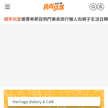
城市玩家
優惠券
節目
熱門
美食
旅行
懶人包
親子
生活
日韓