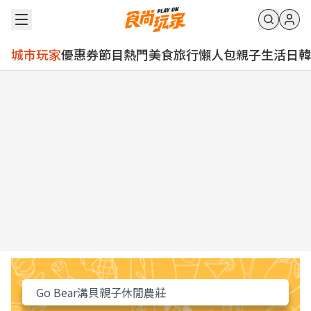
城市玩家
優惠券
節目
熱門
美食
旅行
懶人包
親子
生活
日韓