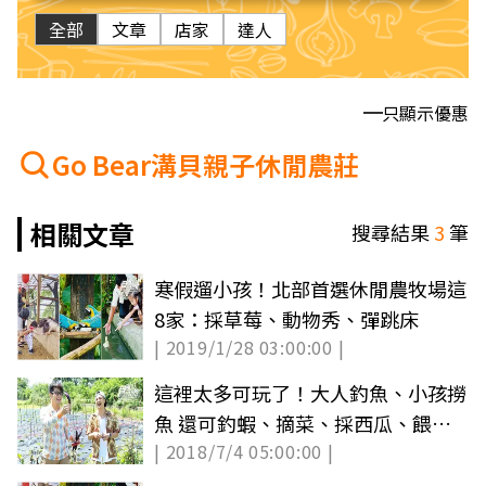
全部
文章
店家
達人
只顯示優惠
Go Bear溝貝親子休閒農莊
相關文章
搜尋結果
3
筆
寒假遛小孩！北部首選休閒農牧場這
8家：採草莓、動物秀、彈跳床
| 2019/1/28 03:00:00 |
這裡太多可玩了！大人釣魚、小孩撈
魚 還可釣蝦、摘菜、採西瓜、餵兔
| 2018/7/4 05:00:00 |
子、滑草