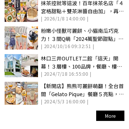
抹茶控就等這波！百年抹茶名店「４
宮格甜點＋雙茶淋醬自由加」，再吃
| 2026/1/8 14:00:00 |
聯名可麗餅
粉嫩小怪獸可麗餅、小貓南瓜巧克
力！３間Q萌「2024萬聖節甜點」一
| 2024/10/16 09:32:51 |
次看
林口三井OUTLET二館「這天」開
幕！３層樓、100品牌，餐廳、樓層
| 2024/7/18 16:55:00 |
簡介一次看
【新開店】熊熊可麗餅萌翻！全台首
間「Gelato Pique」餐廳５亮點，獨
| 2024/5/3 16:00:00 |
家蜷尾家冰
More