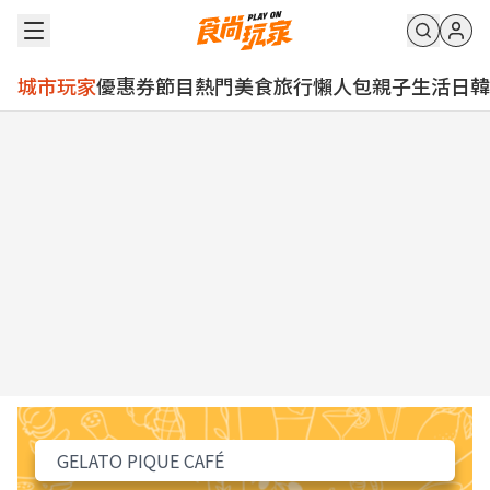
城市玩家
優惠券
節目
熱門
美食
旅行
懶人包
親子
生活
日韓