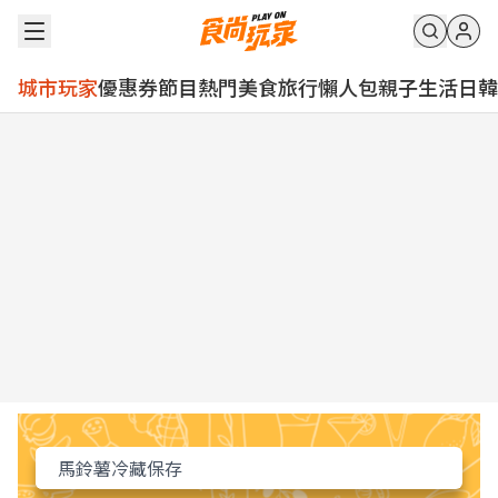
城市玩家
優惠券
節目
熱門
美食
旅行
懶人包
親子
生活
日韓