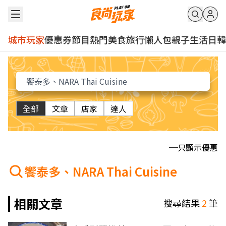
城市玩家
優惠券
節目
熱門
美食
旅行
懶人包
親子
生活
日韓
全部
文章
店家
達人
只顯示優惠
饗泰多、NARA Thai Cuisine
相關文章
搜尋結果
2
筆