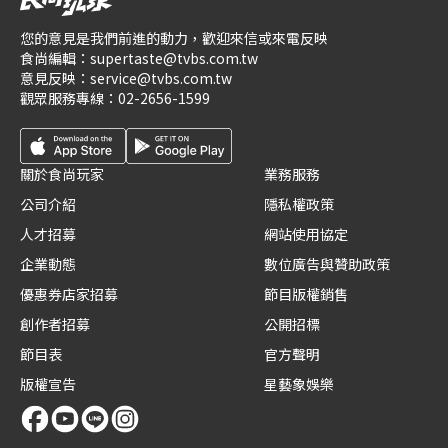
您的意見是我們前進的動力，歡迎來信或來電反映
食尚編輯：
supertaste@tvbs.com.tw
意見反映：
service@tvbs.com.tw
觀眾服務專線：
02-2656-1599
關於食尚玩家
業務服務
公司介紹
隱私權政策
人才招募
網站使用協定
企業動態
數位廣告與贊助政策
優惠券店家招募
節目版權銷售
創作者招募
公開招標
節目表
官方聲明
版權宣告
星藝象娛樂